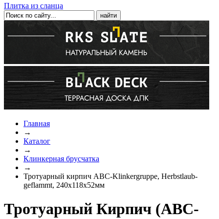
Плитка из сланца
Главная
→
Каталог
→
Клинкерная брусчатка
→
Тротуарный кирпич ABC-Klinkergruppe, Herbstlaub-
geflammt, 240х118х52мм
Тротуарный Кирпич (ABC-