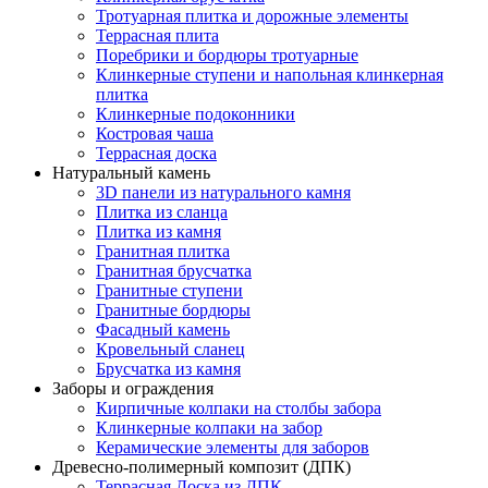
Тротуарная плитка и дорожные элементы
Террасная плита
Поребрики и бордюры тротуарные
Клинкерные ступени и напольная клинкерная
плитка
Клинкерные подоконники
Костровая чаша
Террасная доска
Натуральный камень
3D панели из натурального камня
Плитка из сланца
Плитка из камня
Гранитная плитка
Гранитная брусчатка
Гранитные ступени
Гранитные бордюры
Фасадный камень
Кровельный сланец
Брусчатка из камня
Заборы и ограждения
Кирпичные колпаки на столбы забора
Клинкерные колпаки на забор
Керамические элементы для заборов
Древесно-полимерный композит (ДПК)
Террасная Доска из ДПК