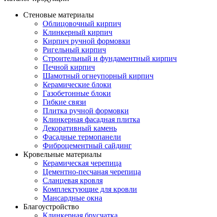
Стеновые материалы
Облицовочный кирпич
Клинкерный кирпич
Кирпич ручной формовки
Ригельный кирпич
Строительный и фундаментный кирпич
Печной кирпич
Шамотный огнеупорный кирпич
Керамические блоки
Газобетонные блоки
Гибкие связи
Плитка ручной формовки
Клинкерная фасадная плитка
Декоративный камень
Фасадные термопанели
Фиброцементный сайдинг
Кровельные материалы
Керамическая черепица
Цементно-песчаная черепица
Сланцевая кровля
Комплектующие для кровли
Мансардные окна
Благоустройство
Клинкерная брусчатка