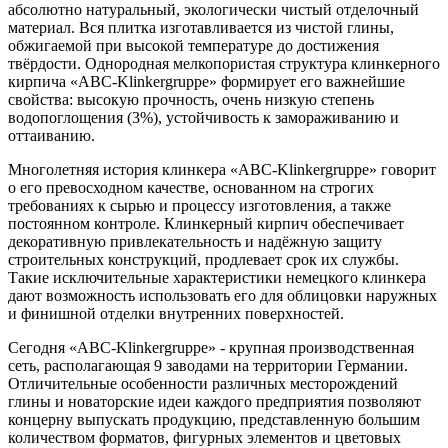
абсолютно натуральный, экологически чистый отделочный
материал. Вся плитка изготавливается из чистой глины,
обжигаемой при высокой температуре до достижения
твёрдости. Однородная мелкопористая структура клинкерного
кирпича «ABC-Klinkergruppe» формирует его важнейшие
свойства: высокую прочность, очень низкую степень
водопоглощения (3%), устойчивость к замораживанию и
оттаиванию.
Многолетняя история клинкера «ABC-Klinkergruppe» говорит
о его превосходном качестве, основанном на строгих
требованиях к сырью и процессу изготовления, а также
постоянном контроле. Клинкерный кирпич обеспечивает
декоративную привлекательность и надёжную защиту
строительных конструкций, продлевает срок их службы.
Такие исключительные характеристики немецкого клинкера
дают возможность использовать его для облицовки наружных
и финишной отделки внутренних поверхностей.
Сегодня «ABC-Klinkergruppe» - крупная производственная
сеть, располагающая 9 заводами на территории Германии.
Отличительные особенности различных месторождений
глины и новаторские идеи каждого предприятия позволяют
концерну выпускать продукцию, представленную большим
количеством форматов, фигурных элементов и цветовых