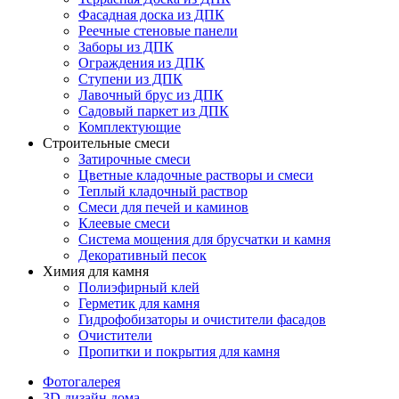
Фасадная доска из ДПК
Реечные стеновые панели
Заборы из ДПК
Ограждения из ДПК
Ступени из ДПК
Лавочный брус из ДПК
Садовый паркет из ДПК
Комплектующие
Строительные смеси
Затирочные смеси
Цветные кладочные растворы и смеси
Теплый кладочный раствор
Смеси для печей и каминов
Клеевые смеси
Система мощения для брусчатки и камня
Декоративный песок
Химия для камня
Полиэфирный клей
Герметик для камня
Гидрофобизаторы и очистители фасадов
Очистители
Пропитки и покрытия для камня
Фотогалерея
3D дизайн дома