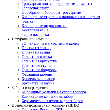
Тротуарная плитка и дорожные элементы
Террасная плита
Поребрики и бордюры тротуарные
Клинкерные ступени и напольная клинкерная
плитка
Клинкерные подоконники
Костровая чаша
Террасная доска
Натуральный камень
3D панели из натурального камня
Плитка из сланца
Плитка из камня
Гранитная плитка
Гранитная брусчатка
Гранитные ступени
Гранитные бордюры
Фасадный камень
Кровельный сланец
Брусчатка из камня
Заборы и ограждения
Кирпичные колпаки на столбы забора
Клинкерные колпаки на забор
Керамические элементы для заборов
Древесно-полимерный композит (ДПК)
Террасная Доска из ДПК