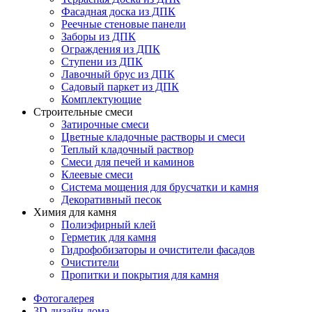
Фасадная доска из ДПК
Реечные стеновые панели
Заборы из ДПК
Ограждения из ДПК
Ступени из ДПК
Лавочный брус из ДПК
Садовый паркет из ДПК
Комплектующие
Строительные смеси
Затирочные смеси
Цветные кладочные растворы и смеси
Теплый кладочный раствор
Смеси для печей и каминов
Клеевые смеси
Система мощения для брусчатки и камня
Декоративный песок
Химия для камня
Полиэфирный клей
Герметик для камня
Гидрофобизаторы и очистители фасадов
Очистители
Пропитки и покрытия для камня
Фотогалерея
3D дизайн дома