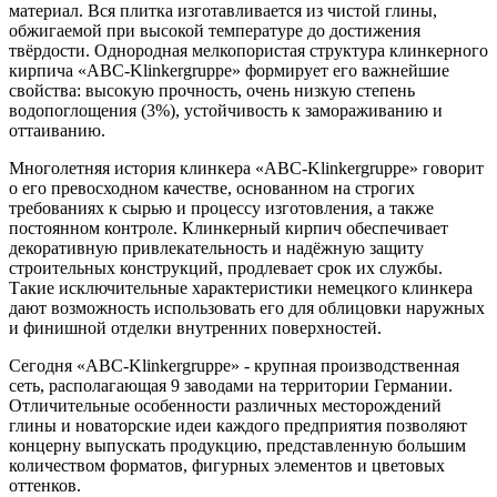
материал. Вся плитка изготавливается из чистой глины,
обжигаемой при высокой температуре до достижения
твёрдости. Однородная мелкопористая структура клинкерного
кирпича «ABC-Klinkergruppe» формирует его важнейшие
свойства: высокую прочность, очень низкую степень
водопоглощения (3%), устойчивость к замораживанию и
оттаиванию.
Многолетняя история клинкера «ABC-Klinkergruppe» говорит
о его превосходном качестве, основанном на строгих
требованиях к сырью и процессу изготовления, а также
постоянном контроле. Клинкерный кирпич обеспечивает
декоративную привлекательность и надёжную защиту
строительных конструкций, продлевает срок их службы.
Такие исключительные характеристики немецкого клинкера
дают возможность использовать его для облицовки наружных
и финишной отделки внутренних поверхностей.
Сегодня «ABC-Klinkergruppe» - крупная производственная
сеть, располагающая 9 заводами на территории Германии.
Отличительные особенности различных месторождений
глины и новаторские идеи каждого предприятия позволяют
концерну выпускать продукцию, представленную большим
количеством форматов, фигурных элементов и цветовых
оттенков.