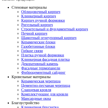
Стеновые материалы
Облицовочный кирпич
Клинкерный кирпич
Кирпич ручной формовки
Ригельный кирпич
Строительный и фундаментный кирпич
Печной кирпич
Шамотный огнеупорный кирпич
Керамические блоки
Газобетонные блоки
Гибкие связи
Плитка ручной формовки
Клинкерная фасадная плитка
Декоративный камень
Фасадные термопанели
Фиброцементный сайдинг
Кровельные материалы
Керамическая черепица
Цементно-песчаная черепица
Сланцевая кровля
Комплектующие для кровли
Мансардные окна
Благоустройство
Клинкерная брусчатка