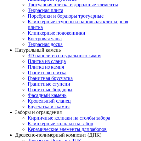
Тротуарная плитка и дорожные элементы
Террасная плита
Поребрики и бордюры тротуарные
Клинкерные ступени и напольная клинкерная
плитка
Клинкерные подоконники
Костровая чаша
Террасная доска
Натуральный камень
3D панели из натурального камня
Плитка из сланца
Плитка из камня
Гранитная плитка
Гранитная брусчатка
Гранитные ступени
Гранитные бордюры
Фасадный камень
Кровельный сланец
Брусчатка из камня
Заборы и ограждения
Кирпичные колпаки на столбы забора
Клинкерные колпаки на забор
Керамические элементы для заборов
Древесно-полимерный композит (ДПК)
Террасная Доска из ДПК