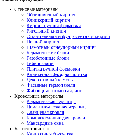
Стеновые материалы
Облицовочный кирпич
Клинкерный кирпич
Кирпич ручной формовки
Ригельный кирпич
Строительный и фундаментный кирпич
Печной кирпич
Шамотный огнеупорный кирпич
Керамические блоки
Газобетонные блоки
Гибкие связи
Плитка ручной формовки
Клинкерная фасадная плитка
Декоративный камень
Фасадные термопанели
Фиброцементный сайдинг
Кровельные материалы
Керамическая черепица
Цементно-песчаная черепица
Сланцевая кровля
Комплектующие для кровли
Мансардные окна
Благоустройство
Клинкерная брусчатка