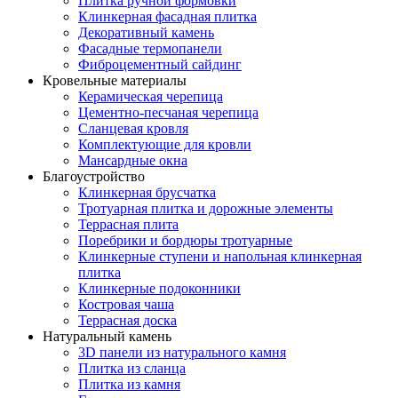
Плитка ручной формовки
Клинкерная фасадная плитка
Декоративный камень
Фасадные термопанели
Фиброцементный сайдинг
Кровельные материалы
Керамическая черепица
Цементно-песчаная черепица
Сланцевая кровля
Комплектующие для кровли
Мансардные окна
Благоустройство
Клинкерная брусчатка
Тротуарная плитка и дорожные элементы
Террасная плита
Поребрики и бордюры тротуарные
Клинкерные ступени и напольная клинкерная
плитка
Клинкерные подоконники
Костровая чаша
Террасная доска
Натуральный камень
3D панели из натурального камня
Плитка из сланца
Плитка из камня