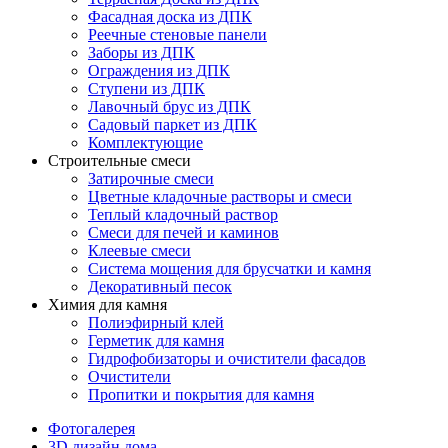
Фасадная доска из ДПК
Реечные стеновые панели
Заборы из ДПК
Ограждения из ДПК
Ступени из ДПК
Лавочный брус из ДПК
Садовый паркет из ДПК
Комплектующие
Строительные смеси
Затирочные смеси
Цветные кладочные растворы и смеси
Теплый кладочный раствор
Смеси для печей и каминов
Клеевые смеси
Система мощения для брусчатки и камня
Декоративный песок
Химия для камня
Полиэфирный клей
Герметик для камня
Гидрофобизаторы и очистители фасадов
Очистители
Пропитки и покрытия для камня
Фотогалерея
3D дизайн дома