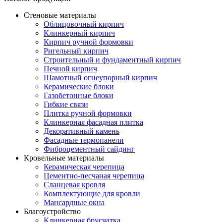
Стеновые материалы
Облицовочный кирпич
Клинкерный кирпич
Кирпич ручной формовки
Ригельный кирпич
Строительный и фундаментный кирпич
Печной кирпич
Шамотный огнеупорный кирпич
Керамические блоки
Газобетонные блоки
Гибкие связи
Плитка ручной формовки
Клинкерная фасадная плитка
Декоративный камень
Фасадные термопанели
Фиброцементный сайдинг
Кровельные материалы
Керамическая черепица
Цементно-песчаная черепица
Сланцевая кровля
Комплектующие для кровли
Мансардные окна
Благоустройство
Клинкерная брусчатка