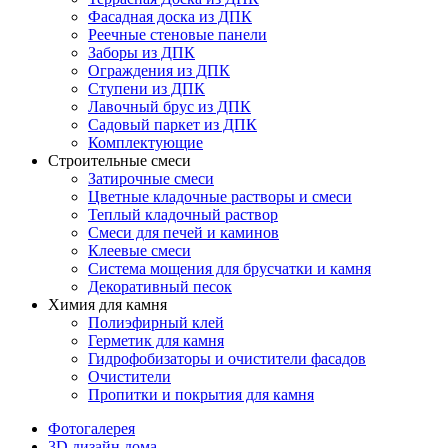
Фасадная доска из ДПК
Реечные стеновые панели
Заборы из ДПК
Ограждения из ДПК
Ступени из ДПК
Лавочный брус из ДПК
Садовый паркет из ДПК
Комплектующие
Строительные смеси
Затирочные смеси
Цветные кладочные растворы и смеси
Теплый кладочный раствор
Смеси для печей и каминов
Клеевые смеси
Система мощения для брусчатки и камня
Декоративный песок
Химия для камня
Полиэфирный клей
Герметик для камня
Гидрофобизаторы и очистители фасадов
Очистители
Пропитки и покрытия для камня
Фотогалерея
3D дизайн дома