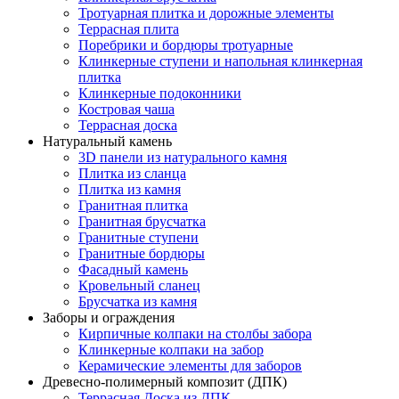
Тротуарная плитка и дорожные элементы
Террасная плита
Поребрики и бордюры тротуарные
Клинкерные ступени и напольная клинкерная
плитка
Клинкерные подоконники
Костровая чаша
Террасная доска
Натуральный камень
3D панели из натурального камня
Плитка из сланца
Плитка из камня
Гранитная плитка
Гранитная брусчатка
Гранитные ступени
Гранитные бордюры
Фасадный камень
Кровельный сланец
Брусчатка из камня
Заборы и ограждения
Кирпичные колпаки на столбы забора
Клинкерные колпаки на забор
Керамические элементы для заборов
Древесно-полимерный композит (ДПК)
Террасная Доска из ДПК