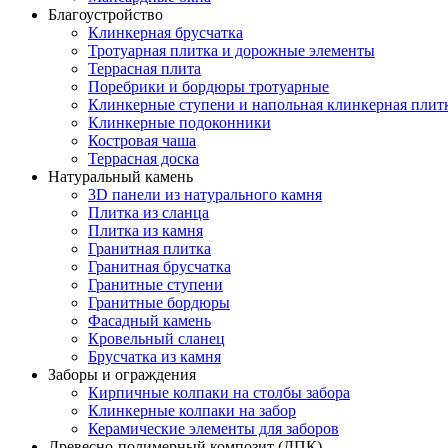
Благоустройство
Клинкерная брусчатка
Тротуарная плитка и дорожные элементы
Террасная плита
Поребрики и бордюры тротуарные
Клинкерные ступени и напольная клинкерная плит
Клинкерные подоконники
Костровая чаша
Террасная доска
Натуральный камень
3D панели из натурального камня
Плитка из сланца
Плитка из камня
Гранитная плитка
Гранитная брусчатка
Гранитные ступени
Гранитные бордюры
Фасадный камень
Кровельный сланец
Брусчатка из камня
Заборы и ограждения
Кирпичные колпаки на столбы забора
Клинкерные колпаки на забор
Керамические элементы для заборов
Древесно-полимерный композит (ДПК)