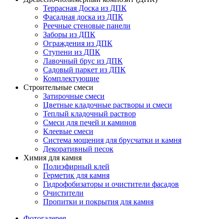
Террасная Доска из ДПК
Фасадная доска из ДПК
Реечные стеновые панели
Заборы из ДПК
Ограждения из ДПК
Ступени из ДПК
Лавочный брус из ДПК
Садовый паркет из ДПК
Комплектующие
Строительные смеси
Затирочные смеси
Цветные кладочные растворы и смеси
Теплый кладочный раствор
Смеси для печей и каминов
Клеевые смеси
Система мощения для брусчатки и камня
Декоративный песок
Химия для камня
Полиэфирный клей
Герметик для камня
Гидрофобизаторы и очистители фасадов
Очистители
Пропитки и покрытия для камня
Фотогалерея