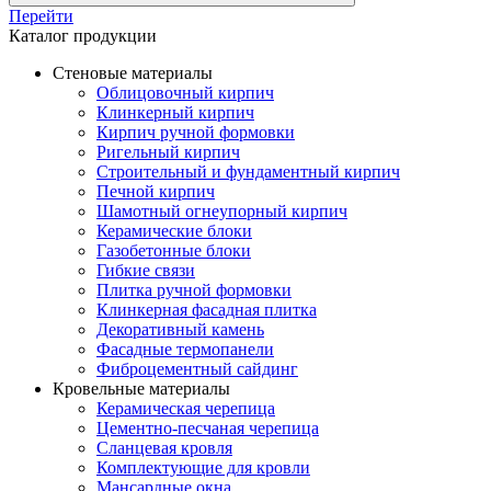
Перейти
Каталог продукции
Стеновые материалы
Облицовочный кирпич
Клинкерный кирпич
Кирпич ручной формовки
Ригельный кирпич
Строительный и фундаментный кирпич
Печной кирпич
Шамотный огнеупорный кирпич
Керамические блоки
Газобетонные блоки
Гибкие связи
Плитка ручной формовки
Клинкерная фасадная плитка
Декоративный камень
Фасадные термопанели
Фиброцементный сайдинг
Кровельные материалы
Керамическая черепица
Цементно-песчаная черепица
Сланцевая кровля
Комплектующие для кровли
Мансардные окна