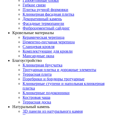
Газобетонные блоки
Гибкие связи
Плитка ручной формовки
Клинкерная фасадная плитка
Декоративный камень
Фасадные термопанели
Фиброцементный сайдинг
Кровельные материалы
Керамическая черепица
Цементно-песчаная черепица
Сланцевая кровля
Комплектующие для кровли
Мансардные окна
Благоустройство
Клинкерная брусчатка
Тротуарная плитка и дорожные элементы
Террасная плита
Поребрики и бордюры тротуарные
Клинкерные ступени и напольная клинкерная
плитка
Клинкерные подоконники
Костровая чаша
Террасная доска
Натуральный камень
3D панели из натурального камня