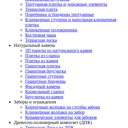
Тротуарная плитка и дорожные элементы
Террасная плита
Поребрики и бордюры тротуарные
Клинкерные ступени и напольная клинкерная
плитка
Клинкерные подоконники
Костровая чаша
Террасная доска
Натуральный камень
3D панели из натурального камня
Плитка из сланца
Плитка из камня
Гранитная плитка
Гранитная брусчатка
Гранитные ступени
Гранитные бордюры
Фасадный камень
Кровельный сланец
Брусчатка из камня
Заборы и ограждения
Кирпичные колпаки на столбы забора
Клинкерные колпаки на забор
Керамические элементы для заборов
Древесно-полимерный композит (ДПК)
Террасная Доска из ДПК