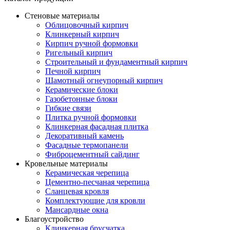
Стеновые материалы
Облицовочный кирпич
Клинкерный кирпич
Кирпич ручной формовки
Ригельный кирпич
Строительный и фундаментный кирпич
Печной кирпич
Шамотный огнеупорный кирпич
Керамические блоки
Газобетонные блоки
Гибкие связи
Плитка ручной формовки
Клинкерная фасадная плитка
Декоративный камень
Фасадные термопанели
Фиброцементный сайдинг
Кровельные материалы
Керамическая черепица
Цементно-песчаная черепица
Сланцевая кровля
Комплектующие для кровли
Мансардные окна
Благоустройство
Клинкерная брусчатка