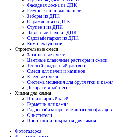
Фасадная доска из ДПК
Реечные стеновые панели
Заборы из ДПК
Ограждения из ДПК
Ступени из ДПК
Лавочный брус из ДПК
Садовый паркет из ДПК
Комплектующие
Строительные смеси
Затирочные смеси
Цветные кладочные растворы и смеси
Теплый кладочный раствор
Смеси для печей и каминов
Клеевые смеси
Система мощения для брусчатки и камня
Декоративный песок
Химия для камня
Полиэфирный клей
Герметик для камня
Гидрофобизаторы и очистители фасадов
Очистители
Пропитки и покрытия для камня
Фотогалерея
3D дизайн дома