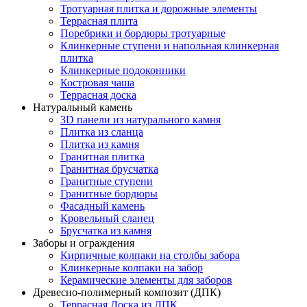
Тротуарная плитка и дорожные элементы
Террасная плита
Поребрики и бордюры тротуарные
Клинкерные ступени и напольная клинкерная
плитка
Клинкерные подоконники
Костровая чаша
Террасная доска
Натуральный камень
3D панели из натурального камня
Плитка из сланца
Плитка из камня
Гранитная плитка
Гранитная брусчатка
Гранитные ступени
Гранитные бордюры
Фасадный камень
Кровельный сланец
Брусчатка из камня
Заборы и ограждения
Кирпичные колпаки на столбы забора
Клинкерные колпаки на забор
Керамические элементы для заборов
Древесно-полимерный композит (ДПК)
Террасная Доска из ДПК