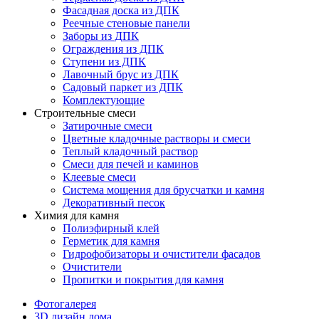
Фасадная доска из ДПК
Реечные стеновые панели
Заборы из ДПК
Ограждения из ДПК
Ступени из ДПК
Лавочный брус из ДПК
Садовый паркет из ДПК
Комплектующие
Строительные смеси
Затирочные смеси
Цветные кладочные растворы и смеси
Теплый кладочный раствор
Смеси для печей и каминов
Клеевые смеси
Система мощения для брусчатки и камня
Декоративный песок
Химия для камня
Полиэфирный клей
Герметик для камня
Гидрофобизаторы и очистители фасадов
Очистители
Пропитки и покрытия для камня
Фотогалерея
3D дизайн дома