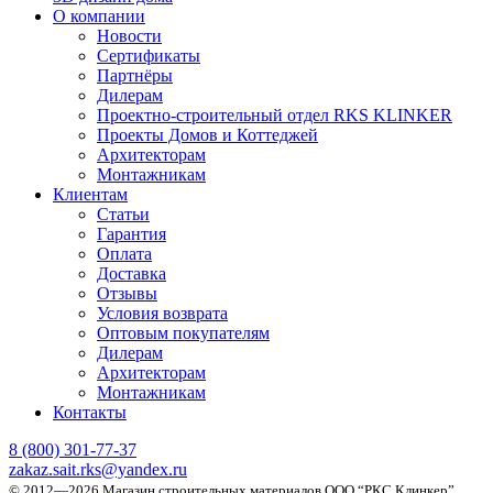
О компании
Новости
Сертификаты
Партнёры
Дилерам
Проектно-строительный отдел RKS KLINKER
Проекты Домов и Коттеджей
Архитекторам
Монтажникам
Клиентам
Статьи
Гарантия
Оплата
Доставка
Отзывы
Условия возврата
Оптовым покупателям
Дилерам
Архитекторам
Монтажникам
Контакты
8 (800)
301-77-37
zakaz.sait.rks@yandex.ru
© 2012—2026 Магазин строительных материалов ООО “РКС Клинкер”