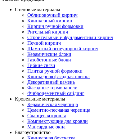
Стеновые материалы
Облицовочный кирпич
Клинкерный кирпич
Кирпич ручной формовки
Ригельный кирпич
Строительный и фундаментный кирпич
Печной кирпич
Шамотный огнеупорный кирпич
Керамические блоки
Газобетонные блоки
Гибкие связи
Плитка ручной формовки
Клинкерная фасадная плитка
Декоративный камень
Фасадные термопанели
Фиброцементный сайдинг
Кровельные материалы
Керамическая черепица
Цементно-песчаная черепица
Сланцевая кровля
Комплектующие для кровли
Мансардные окна
Благоустройство
Клинкерная брусчатка