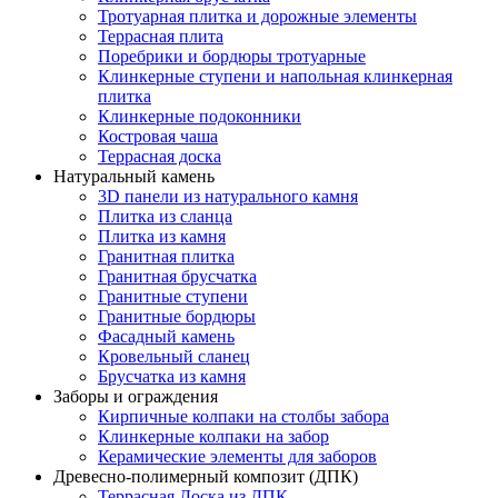
Тротуарная плитка и дорожные элементы
Террасная плита
Поребрики и бордюры тротуарные
Клинкерные ступени и напольная клинкерная
плитка
Клинкерные подоконники
Костровая чаша
Террасная доска
Натуральный камень
3D панели из натурального камня
Плитка из сланца
Плитка из камня
Гранитная плитка
Гранитная брусчатка
Гранитные ступени
Гранитные бордюры
Фасадный камень
Кровельный сланец
Брусчатка из камня
Заборы и ограждения
Кирпичные колпаки на столбы забора
Клинкерные колпаки на забор
Керамические элементы для заборов
Древесно-полимерный композит (ДПК)
Террасная Доска из ДПК