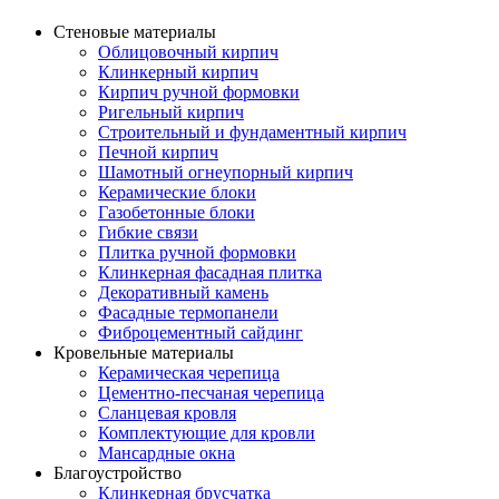
Стеновые материалы
Облицовочный кирпич
Клинкерный кирпич
Кирпич ручной формовки
Ригельный кирпич
Строительный и фундаментный кирпич
Печной кирпич
Шамотный огнеупорный кирпич
Керамические блоки
Газобетонные блоки
Гибкие связи
Плитка ручной формовки
Клинкерная фасадная плитка
Декоративный камень
Фасадные термопанели
Фиброцементный сайдинг
Кровельные материалы
Керамическая черепица
Цементно-песчаная черепица
Сланцевая кровля
Комплектующие для кровли
Мансардные окна
Благоустройство
Клинкерная брусчатка