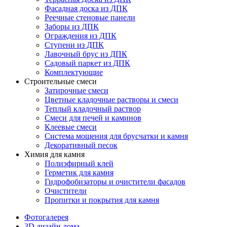
Фасадная доска из ДПК
Реечные стеновые панели
Заборы из ДПК
Ограждения из ДПК
Ступени из ДПК
Лавочный брус из ДПК
Садовый паркет из ДПК
Комплектующие
Строительные смеси
Затирочные смеси
Цветные кладочные растворы и смеси
Теплый кладочный раствор
Смеси для печей и каминов
Клеевые смеси
Система мощения для брусчатки и камня
Декоративный песок
Химия для камня
Полиэфирный клей
Герметик для камня
Гидрофобизаторы и очистители фасадов
Очистители
Пропитки и покрытия для камня
Фотогалерея
3D дизайн дома