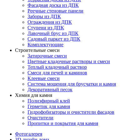
Фасадная доска из ДПК
Реечные стеновые панели
Заборы из ДПК
Ограждения из ДПК
Ступени из ДПК
Лавочный брус из ДПК
Садовый паркет из ДПК
Комплектующие
Строительные смеси
Затирочные смеси
Цветные кладочные растворы и смеси
Теплый кладочный раствор
Смеси для печей и каминов
Клеевые смеси
Система мощения для брусчатки и камня
Декоративный песок
Химия для камня
Полиэфирный клей
Герметик для камня
Гидрофобизаторы и очистители фасадов
Очистители
Пропитки и покрытия для камня
Фотогалерея
3D дизайн дома