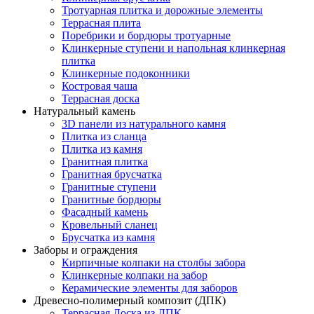
Тротуарная плитка и дорожные элементы
Террасная плита
Поребрики и бордюры тротуарные
Клинкерные ступени и напольная клинкерная
плитка
Клинкерные подоконники
Костровая чаша
Террасная доска
Натуральный камень
3D панели из натурального камня
Плитка из сланца
Плитка из камня
Гранитная плитка
Гранитная брусчатка
Гранитные ступени
Гранитные бордюры
Фасадный камень
Кровельный сланец
Брусчатка из камня
Заборы и ограждения
Кирпичные колпаки на столбы забора
Клинкерные колпаки на забор
Керамические элементы для заборов
Древесно-полимерный композит (ДПК)
Террасная Доска из ДПК