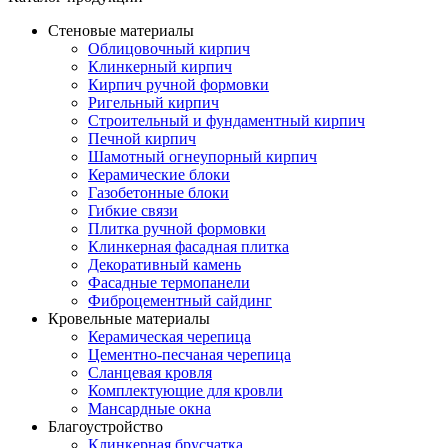
Стеновые материалы
Облицовочный кирпич
Клинкерный кирпич
Кирпич ручной формовки
Ригельный кирпич
Строительный и фундаментный кирпич
Печной кирпич
Шамотный огнеупорный кирпич
Керамические блоки
Газобетонные блоки
Гибкие связи
Плитка ручной формовки
Клинкерная фасадная плитка
Декоративный камень
Фасадные термопанели
Фиброцементный сайдинг
Кровельные материалы
Керамическая черепица
Цементно-песчаная черепица
Сланцевая кровля
Комплектующие для кровли
Мансардные окна
Благоустройство
Клинкерная брусчатка