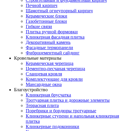
Строительный и фундаментный кирпич
Печной кирпич
Шамотный огнеупорный кирпич
Керамические блоки
Газобетонные блоки
Гибкие связи
Плитка ручной формовки
Клинкерная фасадная плитка
Декоративный камень
Фасадные термопанели
Фиброцементный сайдинг
Кровельные материалы
Керамическая черепица
Цементно-песчаная черепица
Сланцевая кровля
Комплектующие для кровли
Мансардные окна
Благоустройство
Клинкерная брусчатка
Тротуарная плитка и дорожные элементы
Террасная плита
Поребрики и бордюры тротуарные
Клинкерные ступени и напольная клинкерная
плитка
Клинкерные подоконники