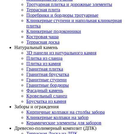
Тротуарная плитка и дорожные элементы
Террасная плита
Поребрики и бордюры тротуарные
Клинкерные ступени и напольная клинкерная
плитка
Клинкерные подоконники
Костровая чаша
Террасная доска
Натуральный камень
3D панели из натурального камня
Плитка из сланца
Плитка из камня
Гранитная плитка
Гранитная брусчатка
Гранитные ступени
Гранитные бордюры
Фасадный камень
Кровельный сланец
Брусчатка из камня
Заборы и ограждения
Кирпичные колпаки на столбы забора
Клинкерные колпаки на забор
Керамические элементы для заборов
Древесно-полимерный композит (ДПК)
Террасная Доска из ДПК