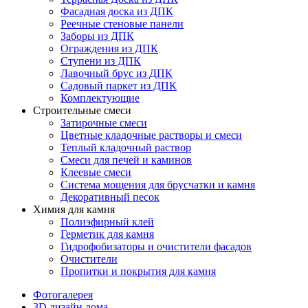
Фасадная доска из ДПК
Реечные стеновые панели
Заборы из ДПК
Ограждения из ДПК
Ступени из ДПК
Лавочный брус из ДПК
Садовый паркет из ДПК
Комплектующие
Строительные смеси
Затирочные смеси
Цветные кладочные растворы и смеси
Теплый кладочный раствор
Смеси для печей и каминов
Клеевые смеси
Система мощения для брусчатки и камня
Декоративный песок
Химия для камня
Полиэфирный клей
Герметик для камня
Гидрофобизаторы и очистители фасадов
Очистители
Пропитки и покрытия для камня
Фотогалерея
3D дизайн дома