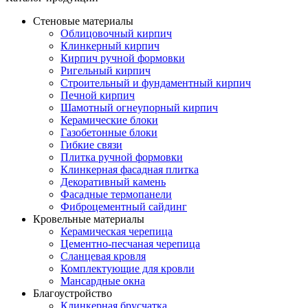
Стеновые материалы
Облицовочный кирпич
Клинкерный кирпич
Кирпич ручной формовки
Ригельный кирпич
Строительный и фундаментный кирпич
Печной кирпич
Шамотный огнеупорный кирпич
Керамические блоки
Газобетонные блоки
Гибкие связи
Плитка ручной формовки
Клинкерная фасадная плитка
Декоративный камень
Фасадные термопанели
Фиброцементный сайдинг
Кровельные материалы
Керамическая черепица
Цементно-песчаная черепица
Сланцевая кровля
Комплектующие для кровли
Мансардные окна
Благоустройство
Клинкерная брусчатка