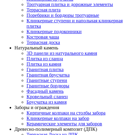
Тротуарная плитка и дорожные элементы
Террасная плита
Поребрики и бордюры тротуарные
Клинкерные ступени и напольная клинкерная
плитка
Клинкерные подоконники
Костровая чаша
Террасная доска
Натуральный камень
3D панели из натурального камня
Плитка из сланца
Плитка из камня
Гранитная плитка
Гранитная брусчатка
Гранитные ступени
Гранитные бордюры
Фасадный камень
Кровельный сланец
Брусчатка из камня
Заборы и ограждения
Кирпичные колпаки на столбы забора
Клинкерные колпаки на забор
Керамические элементы для заборов
Древесно-полимерный композит (ДПК)
Террасная Доска из ДПК