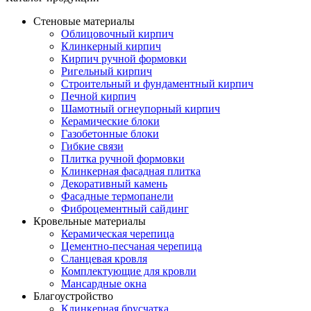
Стеновые материалы
Облицовочный кирпич
Клинкерный кирпич
Кирпич ручной формовки
Ригельный кирпич
Строительный и фундаментный кирпич
Печной кирпич
Шамотный огнеупорный кирпич
Керамические блоки
Газобетонные блоки
Гибкие связи
Плитка ручной формовки
Клинкерная фасадная плитка
Декоративный камень
Фасадные термопанели
Фиброцементный сайдинг
Кровельные материалы
Керамическая черепица
Цементно-песчаная черепица
Сланцевая кровля
Комплектующие для кровли
Мансардные окна
Благоустройство
Клинкерная брусчатка