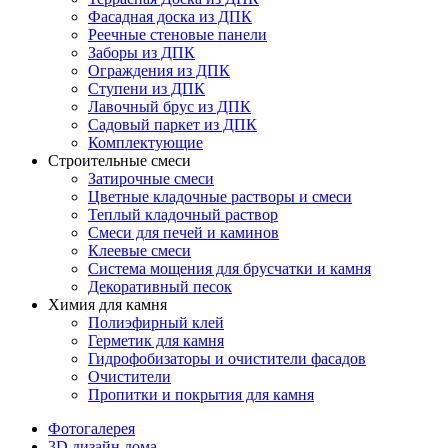
Фасадная доска из ДПК
Реечные стеновые панели
Заборы из ДПК
Ограждения из ДПК
Ступени из ДПК
Лавочный брус из ДПК
Садовый паркет из ДПК
Комплектующие
Строительные смеси
Затирочные смеси
Цветные кладочные растворы и смеси
Теплый кладочный раствор
Смеси для печей и каминов
Клеевые смеси
Система мощения для брусчатки и камня
Декоративный песок
Химия для камня
Полиэфирный клей
Герметик для камня
Гидрофобизаторы и очистители фасадов
Очистители
Пропитки и покрытия для камня
Фотогалерея
3D дизайн дома