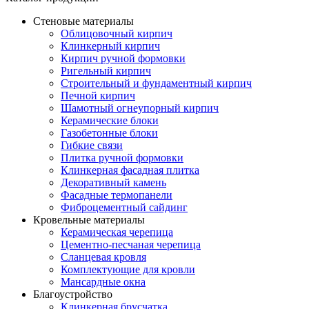
Стеновые материалы
Облицовочный кирпич
Клинкерный кирпич
Кирпич ручной формовки
Ригельный кирпич
Строительный и фундаментный кирпич
Печной кирпич
Шамотный огнеупорный кирпич
Керамические блоки
Газобетонные блоки
Гибкие связи
Плитка ручной формовки
Клинкерная фасадная плитка
Декоративный камень
Фасадные термопанели
Фиброцементный сайдинг
Кровельные материалы
Керамическая черепица
Цементно-песчаная черепица
Сланцевая кровля
Комплектующие для кровли
Мансардные окна
Благоустройство
Клинкерная брусчатка