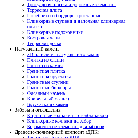
Тротуарная плитка и дорожные элементы
Террасная плита
Поребрики и бордюры тротуарные
Клинкерные ступени и напольная клинкерная
плитка
Клинкерные подоконники
Костровая чаша
Террасная доска
Натуральный камень
3D панели из натурального камня
Плитка из сланца
Плитка из камня
Гранитная плитка
Гранитная брусчатка
Гранитные ступени
Гранитные бордюры
Фасадный камень
Кровельный сланец
Брусчатка из камня
Заборы и ограждения
Кирпичные колпаки на столбы забора
Клинкерные колпаки на забор
Керамические элементы для заборов
Древесно-полимерный композит (ДПК)
Террасная Доска из ДПК