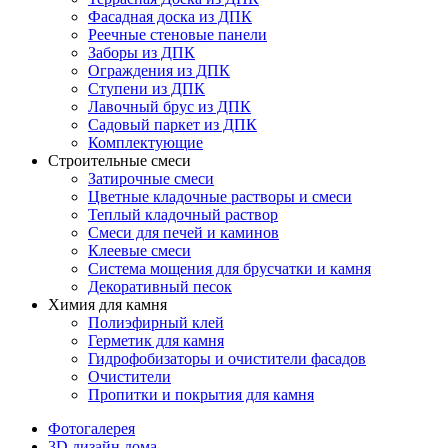
Фасадная доска из ДПК
Реечные стеновые панели
Заборы из ДПК
Ограждения из ДПК
Ступени из ДПК
Лавочный брус из ДПК
Садовый паркет из ДПК
Комплектующие
Строительные смеси
Затирочные смеси
Цветные кладочные растворы и смеси
Теплый кладочный раствор
Смеси для печей и каминов
Клеевые смеси
Система мощения для брусчатки и камня
Декоративный песок
Химия для камня
Полиэфирный клей
Герметик для камня
Гидрофобизаторы и очистители фасадов
Очистители
Пропитки и покрытия для камня
Фотогалерея
3D дизайн дома