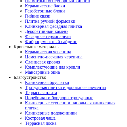
Шамотный огнеупорный кирпич
Керамические блоки
Газобетонные блоки
Гибкие связи
Плитка ручной формовки
Клинкерная фасадная плитка
Декоративный камень
Фасадные термопанели
Фиброцементный сайдинг
Кровельные материалы
Керамическая черепица
Цементно-песчаная черепица
Сланцевая кровля
Комплектующие для кровли
Мансардные окна
Благоустройство
Клинкерная брусчатка
Тротуарная плитка и дорожные элементы
Террасная плита
Поребрики и бордюры тротуарные
Клинкерные ступени и напольная клинкерная
плитка
Клинкерные подоконники
Костровая чаша
Террасная доска