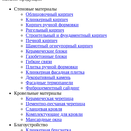
Стеновые материалы
Облицовочный кирпич
Клинкерный кирпич
Кирпич ручной формовки
Ригельный кирпич
Строительный и фундаментный кирпич
Печной кирпич
Шамотный огнеупорный кирпич
Керамические блоки
Газобетонные блоки
Гибкие связи
Плитка ручной формовки
Клинкерная фасадная плитка
Декоративный камень
Фасадные термопанели
Фиброцементный сайдинг
Кровельные материалы
Керамическая черепица
Цементно-песчаная черепица
Сланцевая кровля
Комплектующие для кровли
Мансардные окна
Благоустройство
Клинкерная брусчатка