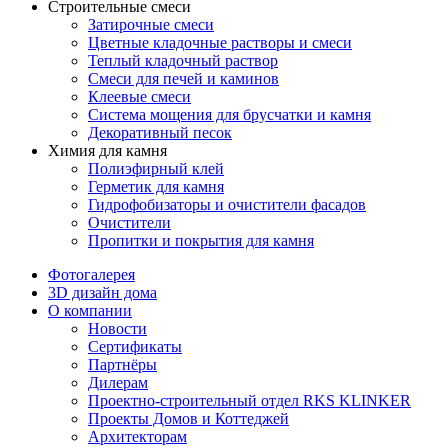
Строительные смеси
Затирочные смеси
Цветные кладочные растворы и смеси
Теплый кладочный раствор
Смеси для печей и каминов
Клеевые смеси
Система мощения для брусчатки и камня
Декоративный песок
Химия для камня
Полиэфирный клей
Герметик для камня
Гидрофобизаторы и очистители фасадов
Очистители
Пропитки и покрытия для камня
Фотогалерея
3D дизайн дома
О компании
Новости
Сертификаты
Партнёры
Дилерам
Проектно-строительный отдел RKS KLINKER
Проекты Домов и Коттеджей
Архитекторам