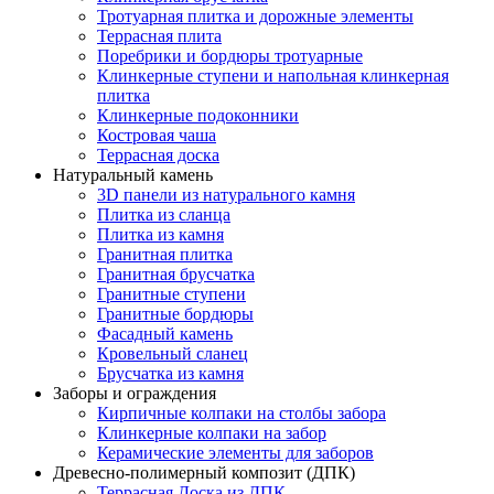
Тротуарная плитка и дорожные элементы
Террасная плита
Поребрики и бордюры тротуарные
Клинкерные ступени и напольная клинкерная
плитка
Клинкерные подоконники
Костровая чаша
Террасная доска
Натуральный камень
3D панели из натурального камня
Плитка из сланца
Плитка из камня
Гранитная плитка
Гранитная брусчатка
Гранитные ступени
Гранитные бордюры
Фасадный камень
Кровельный сланец
Брусчатка из камня
Заборы и ограждения
Кирпичные колпаки на столбы забора
Клинкерные колпаки на забор
Керамические элементы для заборов
Древесно-полимерный композит (ДПК)
Террасная Доска из ДПК