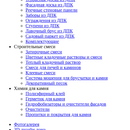
Фасадная доска из ДПК
Реечные стеновые панели
Заборы из ДПК
Ограждения из ДПК
Ступени из ДПК
Лавочный брус из ДПК
Садовый паркет из ДПК
Комплектующие
Строительные смеси
Затирочные смеси
Цветные кладочные растворы и смеси
Теплый кладочный раствор
Смеси для печей и каминов
Клеевые смеси
Система мощения для брусчатки и камня
Декоративный песок
Химия для камня
Полиэфирный клей
Герметик для камня
Гидрофобизаторы и очистители фасадов
Очистители
Пропитки и покрытия для камня
Фотогалерея
3D дизайн дома