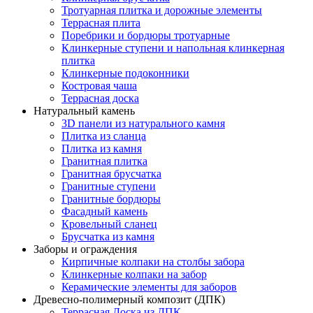
Тротуарная плитка и дорожные элементы
Террасная плита
Поребрики и бордюры тротуарные
Клинкерные ступени и напольная клинкерная
плитка
Клинкерные подоконники
Костровая чаша
Террасная доска
Натуральный камень
3D панели из натурального камня
Плитка из сланца
Плитка из камня
Гранитная плитка
Гранитная брусчатка
Гранитные ступени
Гранитные бордюры
Фасадный камень
Кровельный сланец
Брусчатка из камня
Заборы и ограждения
Кирпичные колпаки на столбы забора
Клинкерные колпаки на забор
Керамические элементы для заборов
Древесно-полимерный композит (ДПК)
Террасная Доска из ДПК