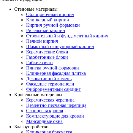
Стеновые материалы
Облицовочный кирпич
Клинкерный кирпич
Кирпич ручной формовки
Ригельный кирпич
Строительный и фундаментный кирпич
Печной кирпич
Шамотный огнеупорный кирпич
Керамические блоки
Газобетонные блоки
Гибкие связи
Плитка ручной формовки
Клинкерная фасадная плитка
Декоративный камень
Фасадные термопанели
Фиброцементный сайдинг
Кровельные материалы
Керамическая черепица
Цементно-песчаная черепица
Сланцевая кровля
Комплектующие для кровли
Мансардные окна
Благоустройство
Клинкерная брусчатка