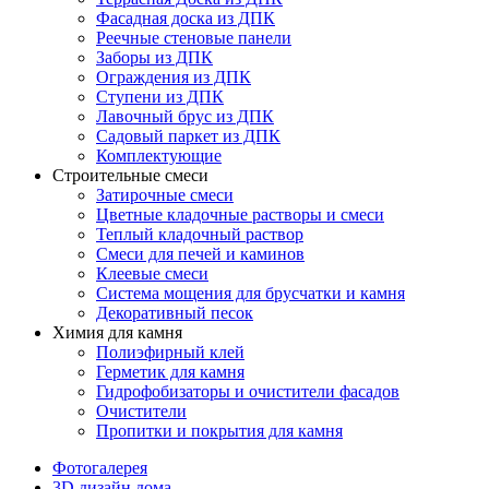
Фасадная доска из ДПК
Реечные стеновые панели
Заборы из ДПК
Ограждения из ДПК
Ступени из ДПК
Лавочный брус из ДПК
Садовый паркет из ДПК
Комплектующие
Строительные смеси
Затирочные смеси
Цветные кладочные растворы и смеси
Теплый кладочный раствор
Смеси для печей и каминов
Клеевые смеси
Система мощения для брусчатки и камня
Декоративный песок
Химия для камня
Полиэфирный клей
Герметик для камня
Гидрофобизаторы и очистители фасадов
Очистители
Пропитки и покрытия для камня
Фотогалерея
3D дизайн дома