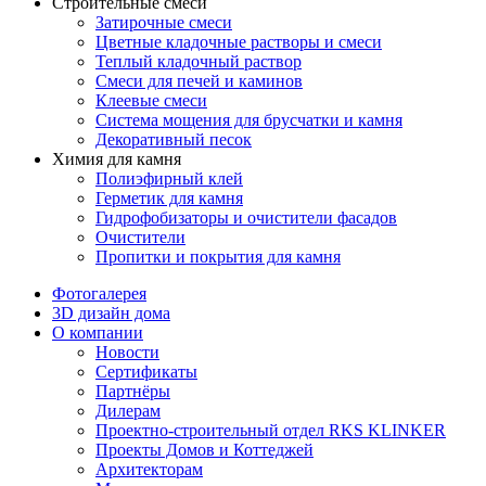
Строительные смеси
Затирочные смеси
Цветные кладочные растворы и смеси
Теплый кладочный раствор
Смеси для печей и каминов
Клеевые смеси
Система мощения для брусчатки и камня
Декоративный песок
Химия для камня
Полиэфирный клей
Герметик для камня
Гидрофобизаторы и очистители фасадов
Очистители
Пропитки и покрытия для камня
Фотогалерея
3D дизайн дома
О компании
Новости
Сертификаты
Партнёры
Дилерам
Проектно-строительный отдел RKS KLINKER
Проекты Домов и Коттеджей
Архитекторам