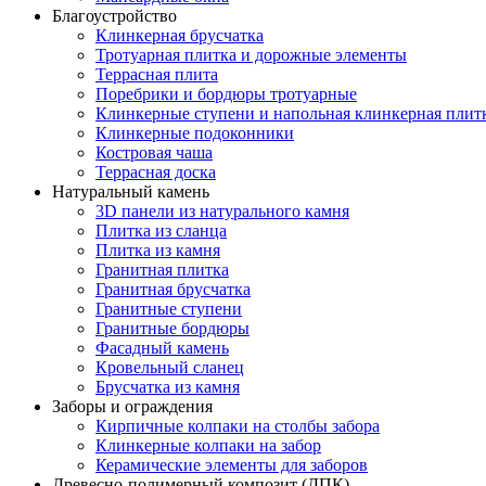
Благоустройство
Клинкерная брусчатка
Тротуарная плитка и дорожные элементы
Террасная плита
Поребрики и бордюры тротуарные
Клинкерные ступени и напольная клинкерная плит
Клинкерные подоконники
Костровая чаша
Террасная доска
Натуральный камень
3D панели из натурального камня
Плитка из сланца
Плитка из камня
Гранитная плитка
Гранитная брусчатка
Гранитные ступени
Гранитные бордюры
Фасадный камень
Кровельный сланец
Брусчатка из камня
Заборы и ограждения
Кирпичные колпаки на столбы забора
Клинкерные колпаки на забор
Керамические элементы для заборов
Древесно-полимерный композит (ДПК)