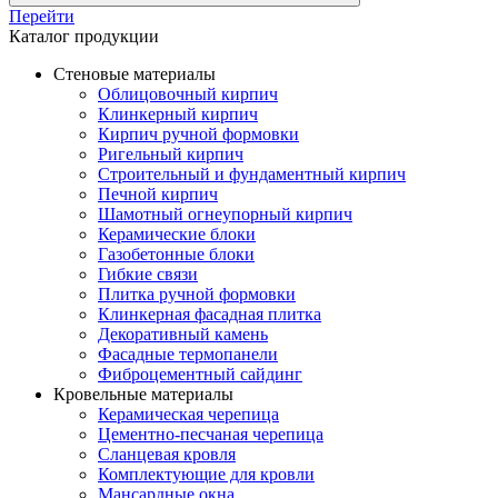
Перейти
Каталог продукции
Стеновые материалы
Облицовочный кирпич
Клинкерный кирпич
Кирпич ручной формовки
Ригельный кирпич
Строительный и фундаментный кирпич
Печной кирпич
Шамотный огнеупорный кирпич
Керамические блоки
Газобетонные блоки
Гибкие связи
Плитка ручной формовки
Клинкерная фасадная плитка
Декоративный камень
Фасадные термопанели
Фиброцементный сайдинг
Кровельные материалы
Керамическая черепица
Цементно-песчаная черепица
Сланцевая кровля
Комплектующие для кровли
Мансардные окна