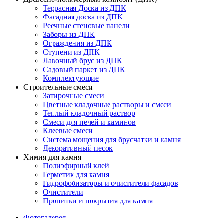
Террасная Доска из ДПК
Фасадная доска из ДПК
Реечные стеновые панели
Заборы из ДПК
Ограждения из ДПК
Ступени из ДПК
Лавочный брус из ДПК
Садовый паркет из ДПК
Комплектующие
Строительные смеси
Затирочные смеси
Цветные кладочные растворы и смеси
Теплый кладочный раствор
Смеси для печей и каминов
Клеевые смеси
Система мощения для брусчатки и камня
Декоративный песок
Химия для камня
Полиэфирный клей
Герметик для камня
Гидрофобизаторы и очистители фасадов
Очистители
Пропитки и покрытия для камня
Фотогалерея