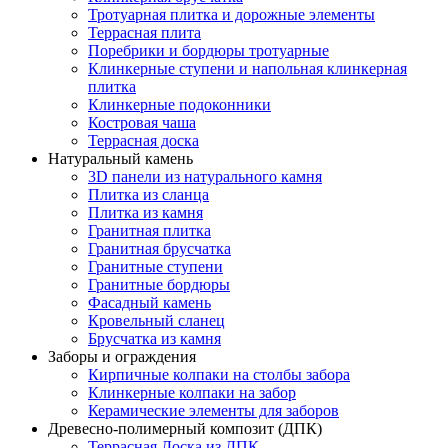
Тротуарная плитка и дорожные элементы
Террасная плита
Поребрики и бордюры тротуарные
Клинкерные ступени и напольная клинкерная
плитка
Клинкерные подоконники
Костровая чаша
Террасная доска
Натуральный камень
3D панели из натурального камня
Плитка из сланца
Плитка из камня
Гранитная плитка
Гранитная брусчатка
Гранитные ступени
Гранитные бордюры
Фасадный камень
Кровельный сланец
Брусчатка из камня
Заборы и ограждения
Кирпичные колпаки на столбы забора
Клинкерные колпаки на забор
Керамические элементы для заборов
Древесно-полимерный композит (ДПК)
Террасная Доска из ДПК