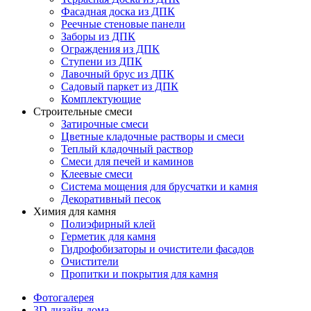
Фасадная доска из ДПК
Реечные стеновые панели
Заборы из ДПК
Ограждения из ДПК
Ступени из ДПК
Лавочный брус из ДПК
Садовый паркет из ДПК
Комплектующие
Строительные смеси
Затирочные смеси
Цветные кладочные растворы и смеси
Теплый кладочный раствор
Смеси для печей и каминов
Клеевые смеси
Система мощения для брусчатки и камня
Декоративный песок
Химия для камня
Полиэфирный клей
Герметик для камня
Гидрофобизаторы и очистители фасадов
Очистители
Пропитки и покрытия для камня
Фотогалерея
3D дизайн дома