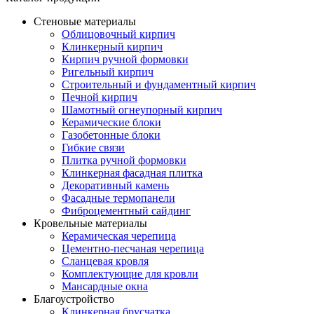
Стеновые материалы
Облицовочный кирпич
Клинкерный кирпич
Кирпич ручной формовки
Ригельный кирпич
Строительный и фундаментный кирпич
Печной кирпич
Шамотный огнеупорный кирпич
Керамические блоки
Газобетонные блоки
Гибкие связи
Плитка ручной формовки
Клинкерная фасадная плитка
Декоративный камень
Фасадные термопанели
Фиброцементный сайдинг
Кровельные материалы
Керамическая черепица
Цементно-песчаная черепица
Сланцевая кровля
Комплектующие для кровли
Мансардные окна
Благоустройство
Клинкерная брусчатка