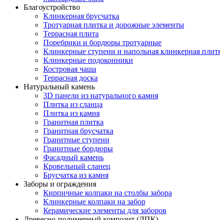
Благоустройство
Клинкерная брусчатка
Тротуарная плитка и дорожные элементы
Террасная плита
Поребрики и бордюры тротуарные
Клинкерные ступени и напольная клинкерная плит
Клинкерные подоконники
Костровая чаша
Террасная доска
Натуральный камень
3D панели из натурального камня
Плитка из сланца
Плитка из камня
Гранитная плитка
Гранитная брусчатка
Гранитные ступени
Гранитные бордюры
Фасадный камень
Кровельный сланец
Брусчатка из камня
Заборы и ограждения
Кирпичные колпаки на столбы забора
Клинкерные колпаки на забор
Керамические элементы для заборов
Древесно-полимерный композит (ДПК)