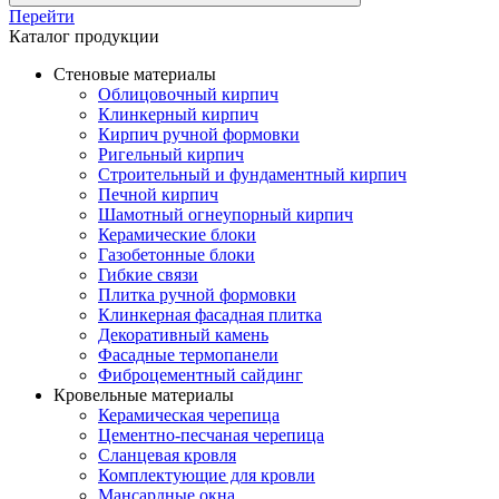
Перейти
Каталог продукции
Стеновые материалы
Облицовочный кирпич
Клинкерный кирпич
Кирпич ручной формовки
Ригельный кирпич
Строительный и фундаментный кирпич
Печной кирпич
Шамотный огнеупорный кирпич
Керамические блоки
Газобетонные блоки
Гибкие связи
Плитка ручной формовки
Клинкерная фасадная плитка
Декоративный камень
Фасадные термопанели
Фиброцементный сайдинг
Кровельные материалы
Керамическая черепица
Цементно-песчаная черепица
Сланцевая кровля
Комплектующие для кровли
Мансардные окна