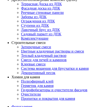
Террасная Доска из ДПК
Фасадная доска из ДПК
Реечные стеновые панели
Заборы из ДПК
Ограждения из ДПК
Ступени из ДПК
Лавочный брус из ДПК
Садовый паркет из ДПК
Комплектующие
Строительные смеси
Затирочные смеси
Цветные кладочные растворы и смеси
Теплый кладочный раствор
Смеси для печей и каминов
Клеевые смеси
Система мощения для брусчатки и камня
Декоративный песок
Химия для камня
Полиэфирный клей
Герметик для камня
Гидрофобизаторы и очистители фасадов
Очистители
Пропитки и покрытия для камня
Фотогалерея