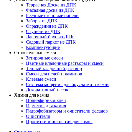
Террасная Доска из ДПК
Фасадная доска из ДПК
Реечные стеновые панели
Заборы из ДПК
Ограждения из ДПК
Ступени из ДПК
Лавочный брус из ДПК
Садовый паркет из ДПК
Комплектующие
Строительные смеси
Затирочные смеси
Цветные кладочные растворы и смеси
Теплый кладочный раствор
Смеси для печей и каминов
Клеевые смеси
Система мощения для брусчатки и камня
Декоративный песок
Химия для камня
Полиэфирный клей
Герметик для камня
Гидрофобизаторы и очистители фасадов
Очистители
Пропитки и покрытия для камня
Фотогалерея