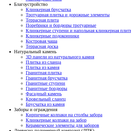
Благоустройство
Клинкерная брусчатка
Тротуарная плитка и дорожные элементы
Террасная плита
Поребрики и бордюры тротуарные
Клинкерные ступени и напольная клинкерная плит
Клинкерные подоконники
Костровая чаша
Террасная доска
Натуральный камень
3D панели из натурального камня
Плитка из сланца
Плитка из камня
Гранитная плитка
Гранитная брусчатка
Гранитные ступени
Гранитные бордюры
Фасадный камень
Кровельный сланец
Брусчатка из камня
Заборы и ограждения
Кирпичные колпаки на столбы забора
Клинкерные колпаки на забор
Керамические элементы для заборов
Древесно-полимерный композит (ДПК)