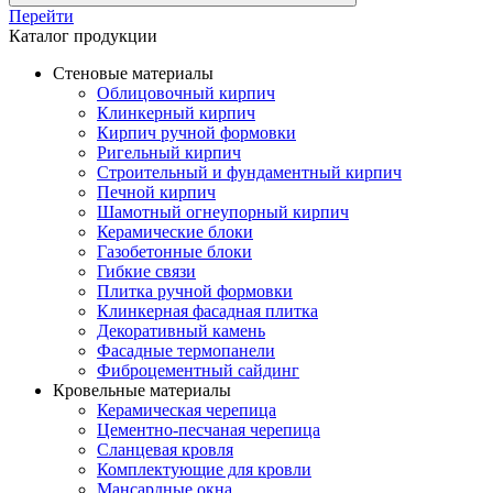
Перейти
Каталог продукции
Стеновые материалы
Облицовочный кирпич
Клинкерный кирпич
Кирпич ручной формовки
Ригельный кирпич
Строительный и фундаментный кирпич
Печной кирпич
Шамотный огнеупорный кирпич
Керамические блоки
Газобетонные блоки
Гибкие связи
Плитка ручной формовки
Клинкерная фасадная плитка
Декоративный камень
Фасадные термопанели
Фиброцементный сайдинг
Кровельные материалы
Керамическая черепица
Цементно-песчаная черепица
Сланцевая кровля
Комплектующие для кровли
Мансардные окна