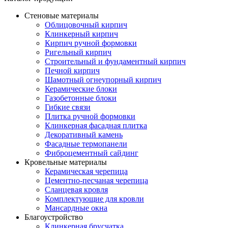
Стеновые материалы
Облицовочный кирпич
Клинкерный кирпич
Кирпич ручной формовки
Ригельный кирпич
Строительный и фундаментный кирпич
Печной кирпич
Шамотный огнеупорный кирпич
Керамические блоки
Газобетонные блоки
Гибкие связи
Плитка ручной формовки
Клинкерная фасадная плитка
Декоративный камень
Фасадные термопанели
Фиброцементный сайдинг
Кровельные материалы
Керамическая черепица
Цементно-песчаная черепица
Сланцевая кровля
Комплектующие для кровли
Мансардные окна
Благоустройство
Клинкерная брусчатка