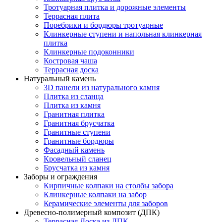
Тротуарная плитка и дорожные элементы
Террасная плита
Поребрики и бордюры тротуарные
Клинкерные ступени и напольная клинкерная
плитка
Клинкерные подоконники
Костровая чаша
Террасная доска
Натуральный камень
3D панели из натурального камня
Плитка из сланца
Плитка из камня
Гранитная плитка
Гранитная брусчатка
Гранитные ступени
Гранитные бордюры
Фасадный камень
Кровельный сланец
Брусчатка из камня
Заборы и ограждения
Кирпичные колпаки на столбы забора
Клинкерные колпаки на забор
Керамические элементы для заборов
Древесно-полимерный композит (ДПК)
Террасная Доска из ДПК