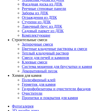
Фасадная доска из ДПК
Реечные стеновые панели
Заборы из ДПК
Ограждения из ДПК
Ступени из ДПК
Лавочный брус из ДПК
Садовый паркет из ДПК
Комплектующие
Строительные смеси
Затирочные смеси
Цветные кладочные растворы и смеси
Теплый кладочный раствор
Смеси для печей и каминов
Клеевые смеси
Система мощения для брусчатки и камня
Декоративный песок
Химия для камня
Полиэфирный клей
Герметик для камня
Гидрофобизаторы и очистители фасадов
Очистители
Пропитки и покрытия для камня
Фотогалерея
3D дизайн дома