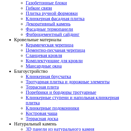
Газобетонные блоки
Гибкие связи
Плитка ручной формовки
Клинкерная фасадная плитка
Декоративный камень
Фасадные термопанели
Фиброцементный сайдинг
Кровельные материалы
Керамическая черепица
Цементно-песчаная черепица
Сланцевая кровля
Комплектующие для кровли
Мансардные окна
Благоустройство
Клинкерная брусчатка
Тротуарная плитка и дорожные элементы
Террасная плита
Поребрики и бордюры тротуарные
Клинкерные ступени и напольная клинкерная
плитка
Клинкерные подоконники
Костровая чаша
Террасная доска
Натуральный камень
3D панели из натурального камня