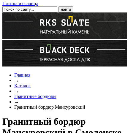
Плитка из сланца
Главная
→
Каталог
→
Гранитные бордюры
→
Гранитный бордюр Мансуровский
Гранитный бордюр
Мансуровский в Смоленске