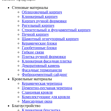
Стеновые материалы
Облицовочный кирпич
Клинкерный кирпич
Кирпич ручной формовки
Ригельный кирпич
Строительный и фундаментный кирпич
Печной кирпич
Шамотный огнеупорный кирпич
Керамические блоки
Газобетонные блоки
Гибкие связи
Плитка ручной формовки
Клинкерная фасадная плитка
Декоративный камень
Фасадные термопанели
Фиброцементный сайдинг
Кровельные материалы
Керамическая черепица
Цементно-песчаная черепица
Сланцевая кровля
Комплектующие для кровли
Мансардные окна
Благоустройство
Клинкерная брусчатка