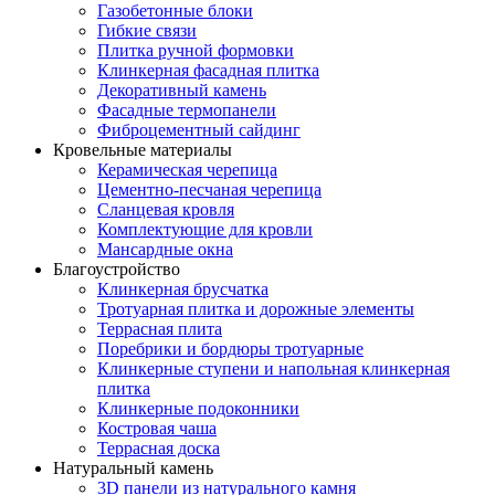
Газобетонные блоки
Гибкие связи
Плитка ручной формовки
Клинкерная фасадная плитка
Декоративный камень
Фасадные термопанели
Фиброцементный сайдинг
Кровельные материалы
Керамическая черепица
Цементно-песчаная черепица
Сланцевая кровля
Комплектующие для кровли
Мансардные окна
Благоустройство
Клинкерная брусчатка
Тротуарная плитка и дорожные элементы
Террасная плита
Поребрики и бордюры тротуарные
Клинкерные ступени и напольная клинкерная
плитка
Клинкерные подоконники
Костровая чаша
Террасная доска
Натуральный камень
3D панели из натурального камня