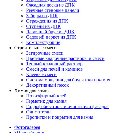
Фасадная доска из ДПК
Реечные стеновые панели
Заборы из ДПК
Ограждения из ДПК
Ступени из ДПК
Лавочный брус из ДПК
Садовый паркет из ДПК
Комплектующие
Строительные смеси
Затирочные смеси
Цветные кладочные растворы и смеси
Теплый кладочный раствор
Смеси для печей и каминов
Клеевые смеси
Система мощения для брусчатки и камня
Декоративный песок
Химия для камня
Полиэфирный клей
Герметик для камня
Гидрофобизаторы и очистители фасадов
Очистители
Пропитки и покрытия для камня
Фотогалерея
3D дизайн дома