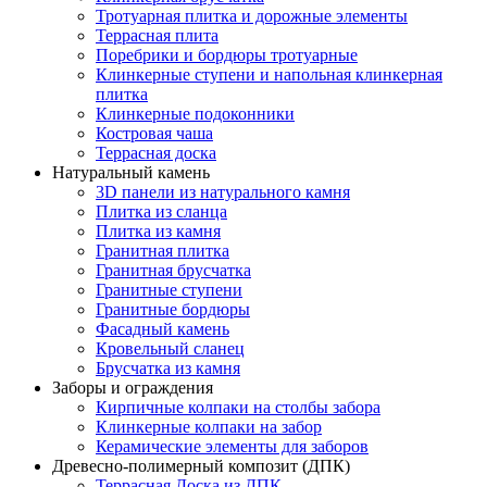
Тротуарная плитка и дорожные элементы
Террасная плита
Поребрики и бордюры тротуарные
Клинкерные ступени и напольная клинкерная
плитка
Клинкерные подоконники
Костровая чаша
Террасная доска
Натуральный камень
3D панели из натурального камня
Плитка из сланца
Плитка из камня
Гранитная плитка
Гранитная брусчатка
Гранитные ступени
Гранитные бордюры
Фасадный камень
Кровельный сланец
Брусчатка из камня
Заборы и ограждения
Кирпичные колпаки на столбы забора
Клинкерные колпаки на забор
Керамические элементы для заборов
Древесно-полимерный композит (ДПК)
Террасная Доска из ДПК