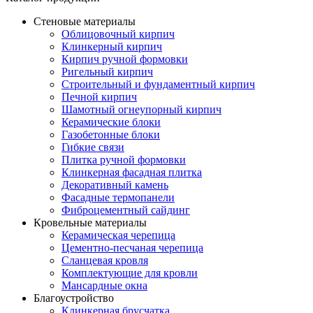
Стеновые материалы
Облицовочный кирпич
Клинкерный кирпич
Кирпич ручной формовки
Ригельный кирпич
Строительный и фундаментный кирпич
Печной кирпич
Шамотный огнеупорный кирпич
Керамические блоки
Газобетонные блоки
Гибкие связи
Плитка ручной формовки
Клинкерная фасадная плитка
Декоративный камень
Фасадные термопанели
Фиброцементный сайдинг
Кровельные материалы
Керамическая черепица
Цементно-песчаная черепица
Сланцевая кровля
Комплектующие для кровли
Мансардные окна
Благоустройство
Клинкерная брусчатка