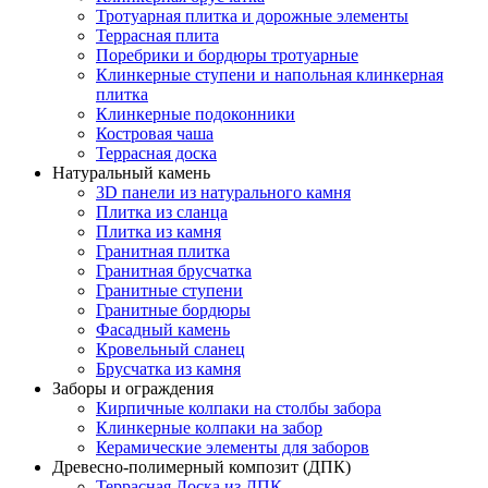
Тротуарная плитка и дорожные элементы
Террасная плита
Поребрики и бордюры тротуарные
Клинкерные ступени и напольная клинкерная
плитка
Клинкерные подоконники
Костровая чаша
Террасная доска
Натуральный камень
3D панели из натурального камня
Плитка из сланца
Плитка из камня
Гранитная плитка
Гранитная брусчатка
Гранитные ступени
Гранитные бордюры
Фасадный камень
Кровельный сланец
Брусчатка из камня
Заборы и ограждения
Кирпичные колпаки на столбы забора
Клинкерные колпаки на забор
Керамические элементы для заборов
Древесно-полимерный композит (ДПК)
Террасная Доска из ДПК