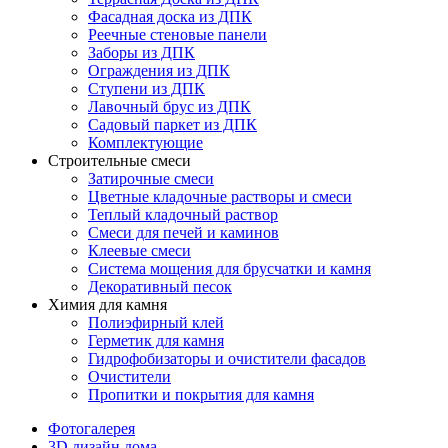
Фасадная доска из ДПК
Реечные стеновые панели
Заборы из ДПК
Ограждения из ДПК
Ступени из ДПК
Лавочный брус из ДПК
Садовый паркет из ДПК
Комплектующие
Строительные смеси
Затирочные смеси
Цветные кладочные растворы и смеси
Теплый кладочный раствор
Смеси для печей и каминов
Клеевые смеси
Система мощения для брусчатки и камня
Декоративный песок
Химия для камня
Полиэфирный клей
Герметик для камня
Гидрофобизаторы и очистители фасадов
Очистители
Пропитки и покрытия для камня
Фотогалерея
3D дизайн дома