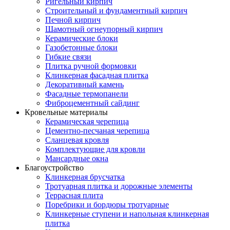
Ригельный кирпич
Строительный и фундаментный кирпич
Печной кирпич
Шамотный огнеупорный кирпич
Керамические блоки
Газобетонные блоки
Гибкие связи
Плитка ручной формовки
Клинкерная фасадная плитка
Декоративный камень
Фасадные термопанели
Фиброцементный сайдинг
Кровельные материалы
Керамическая черепица
Цементно-песчаная черепица
Сланцевая кровля
Комплектующие для кровли
Мансардные окна
Благоустройство
Клинкерная брусчатка
Тротуарная плитка и дорожные элементы
Террасная плита
Поребрики и бордюры тротуарные
Клинкерные ступени и напольная клинкерная
плитка