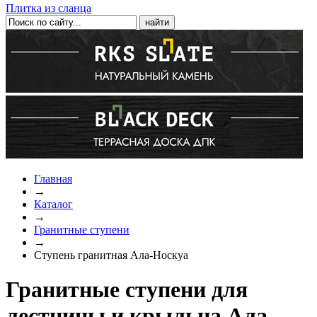
Плитка из сланца
Главная
→
Каталог
→
Гранитные ступени
→
Ступень гранитная Ала-Носкуа
Гранитные ступени для
лестницы и крыльца Ала-