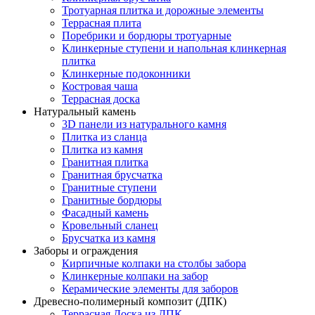
Тротуарная плитка и дорожные элементы
Террасная плита
Поребрики и бордюры тротуарные
Клинкерные ступени и напольная клинкерная
плитка
Клинкерные подоконники
Костровая чаша
Террасная доска
Натуральный камень
3D панели из натурального камня
Плитка из сланца
Плитка из камня
Гранитная плитка
Гранитная брусчатка
Гранитные ступени
Гранитные бордюры
Фасадный камень
Кровельный сланец
Брусчатка из камня
Заборы и ограждения
Кирпичные колпаки на столбы забора
Клинкерные колпаки на забор
Керамические элементы для заборов
Древесно-полимерный композит (ДПК)
Террасная Доска из ДПК