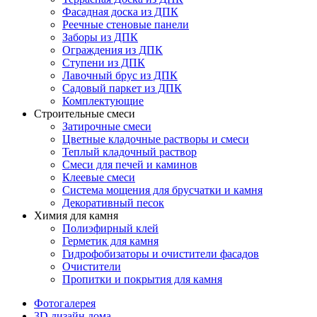
Фасадная доска из ДПК
Реечные стеновые панели
Заборы из ДПК
Ограждения из ДПК
Ступени из ДПК
Лавочный брус из ДПК
Садовый паркет из ДПК
Комплектующие
Строительные смеси
Затирочные смеси
Цветные кладочные растворы и смеси
Теплый кладочный раствор
Смеси для печей и каминов
Клеевые смеси
Система мощения для брусчатки и камня
Декоративный песок
Химия для камня
Полиэфирный клей
Герметик для камня
Гидрофобизаторы и очистители фасадов
Очистители
Пропитки и покрытия для камня
Фотогалерея
3D дизайн дома