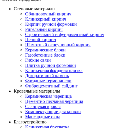
Стеновые материалы
Облицовочный кирпич
Клинкерный кирпич
Кирпич ручной формовки
Ригельный кирпич
Строительный и фундаментный кирпич
Печной кирпич
Шамотный огнеупорный кирпич
Керамические блоки
Газобетонные блоки
Гибкие связи
Плитка ручной формовки
Клинкерная фасадная плитка
Декоративный камень
Фасадные термопанели
Фиброцементный сайдинг
Кровельные материалы
Керамическая черепица
Цементно-песчаная черепица
Сланцевая кровля
Комплектующие для кровли
Мансардные окна
Благоустройство
Клинкерная брусчатка