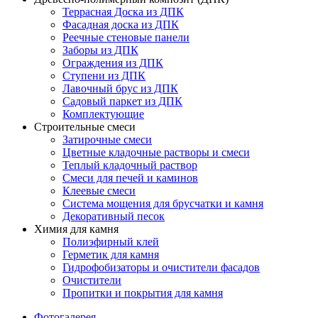
Террасная Доска из ДПК
Фасадная доска из ДПК
Реечные стеновые панели
Заборы из ДПК
Ограждения из ДПК
Ступени из ДПК
Лавочный брус из ДПК
Садовый паркет из ДПК
Комплектующие
Строительные смеси
Затирочные смеси
Цветные кладочные растворы и смеси
Теплый кладочный раствор
Смеси для печей и каминов
Клеевые смеси
Система мощения для брусчатки и камня
Декоративный песок
Химия для камня
Полиэфирный клей
Герметик для камня
Гидрофобизаторы и очистители фасадов
Очистители
Пропитки и покрытия для камня
Фотогалерея