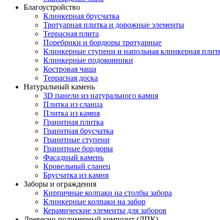
Благоустройство
Клинкерная брусчатка
Тротуарная плитка и дорожные элементы
Террасная плита
Поребрики и бордюры тротуарные
Клинкерные ступени и напольная клинкерная плит
Клинкерные подоконники
Костровая чаша
Террасная доска
Натуральный камень
3D панели из натурального камня
Плитка из сланца
Плитка из камня
Гранитная плитка
Гранитная брусчатка
Гранитные ступени
Гранитные бордюры
Фасадный камень
Кровельный сланец
Брусчатка из камня
Заборы и ограждения
Кирпичные колпаки на столбы забора
Клинкерные колпаки на забор
Керамические элементы для заборов
Древесно-полимерный композит (ДПК)