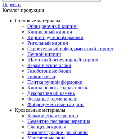
Перейти
Каталог продукции
Стеновые материалы
Облицовочный кирпич
Клинкерный кирпич
Кирпич ручной формовки
Ригельный кирпич
Строительный и фундаментный кирпич
Печной кирпич
Шамотный огнеупорный кирпич
Керамические блоки
Газобетонные блоки
Гибкие связи
Плитка ручной формовки
Клинкерная фасадная плитка
Декоративный камень
Фасадные термопанели
Фиброцементный сайдинг
Кровельные материалы
Керамическая черепица
Цементно-песчаная черепица
Сланцевая кровля
Комплектующие для кровли
Мансардные окна