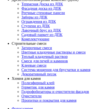
Террасная Доска из ДПК
Фасадная доска из ДПК
Реечные стеновые панели
Заборы из ДПК
Ограждения из ДПК
Ступени из ДПК
Лавочный брус из ДПК
Садовый паркет из ДПК
Комплектующие
Строительные смеси
Затирочные смеси
Цветные кладочные растворы и смеси
Теплый кладочный раствор
Смеси для печей и каминов
Клеевые смеси
Система мощения для брусчатки и камня
Декоративный песок
Химия для камня
Полиэфирный клей
Герметик для камня
Гидрофобизаторы и очистители фасадов
Очистители
Пропитки и покрытия для камня
Фотогалерея