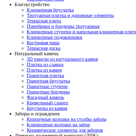
Благоустройство
Клинкерная брусчатка
Тротуарная плитка и дорожные элементы
Террасная плита
Поребрики и бордюры тротуарные
Клинкерные ступени и напольная клинкерная плит
Клинкерные подоконники
Костровая чаша
Террасная доска
Натуральный камень
3D панели из натурального камня
Плитка из сланца
Плитка из камня
Гранитная плитка
Гранитная брусчатка
Гранитные ступени
Гранитные бордюры
Фасадный камень
Кровельный сланец
Брусчатка из камня
Заборы и ограждения
Кирпичные колпаки на столбы забора
Клинкерные колпаки на забор
Керамические элементы для заборов
Древесно-полимерный композит (ДПК)