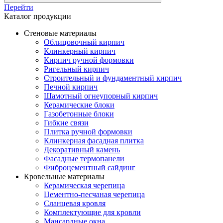
Перейти
Каталог продукции
Стеновые материалы
Облицовочный кирпич
Клинкерный кирпич
Кирпич ручной формовки
Ригельный кирпич
Строительный и фундаментный кирпич
Печной кирпич
Шамотный огнеупорный кирпич
Керамические блоки
Газобетонные блоки
Гибкие связи
Плитка ручной формовки
Клинкерная фасадная плитка
Декоративный камень
Фасадные термопанели
Фиброцементный сайдинг
Кровельные материалы
Керамическая черепица
Цементно-песчаная черепица
Сланцевая кровля
Комплектующие для кровли
Мансардные окна