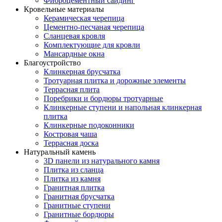
Фиброцементный сайдинг
Кровельные материалы
Керамическая черепица
Цементно-песчаная черепица
Сланцевая кровля
Комплектующие для кровли
Мансардные окна
Благоустройство
Клинкерная брусчатка
Тротуарная плитка и дорожные элементы
Террасная плита
Поребрики и бордюры тротуарные
Клинкерные ступени и напольная клинкерная
плитка
Клинкерные подоконники
Костровая чаша
Террасная доска
Натуральный камень
3D панели из натурального камня
Плитка из сланца
Плитка из камня
Гранитная плитка
Гранитная брусчатка
Гранитные ступени
Гранитные бордюры