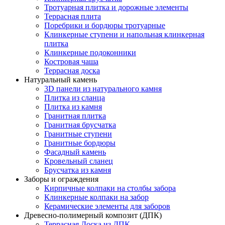
Тротуарная плитка и дорожные элементы
Террасная плита
Поребрики и бордюры тротуарные
Клинкерные ступени и напольная клинкерная
плитка
Клинкерные подоконники
Костровая чаша
Террасная доска
Натуральный камень
3D панели из натурального камня
Плитка из сланца
Плитка из камня
Гранитная плитка
Гранитная брусчатка
Гранитные ступени
Гранитные бордюры
Фасадный камень
Кровельный сланец
Брусчатка из камня
Заборы и ограждения
Кирпичные колпаки на столбы забора
Клинкерные колпаки на забор
Керамические элементы для заборов
Древесно-полимерный композит (ДПК)
Террасная Доска из ДПК