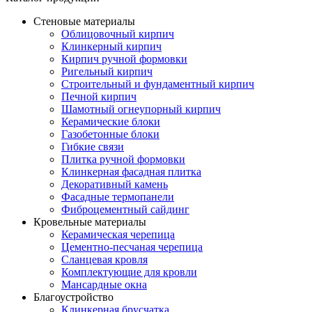
Стеновые материалы
Облицовочный кирпич
Клинкерный кирпич
Кирпич ручной формовки
Ригельный кирпич
Строительный и фундаментный кирпич
Печной кирпич
Шамотный огнеупорный кирпич
Керамические блоки
Газобетонные блоки
Гибкие связи
Плитка ручной формовки
Клинкерная фасадная плитка
Декоративный камень
Фасадные термопанели
Фиброцементный сайдинг
Кровельные материалы
Керамическая черепица
Цементно-песчаная черепица
Сланцевая кровля
Комплектующие для кровли
Мансардные окна
Благоустройство
Клинкерная брусчатка