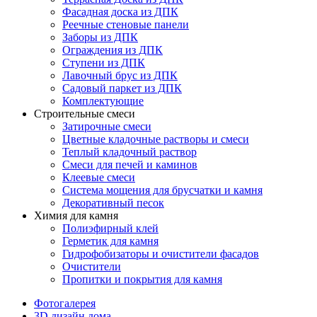
Фасадная доска из ДПК
Реечные стеновые панели
Заборы из ДПК
Ограждения из ДПК
Ступени из ДПК
Лавочный брус из ДПК
Садовый паркет из ДПК
Комплектующие
Строительные смеси
Затирочные смеси
Цветные кладочные растворы и смеси
Теплый кладочный раствор
Смеси для печей и каминов
Клеевые смеси
Система мощения для брусчатки и камня
Декоративный песок
Химия для камня
Полиэфирный клей
Герметик для камня
Гидрофобизаторы и очистители фасадов
Очистители
Пропитки и покрытия для камня
Фотогалерея
3D дизайн дома