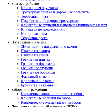
Благоустройство
Клинкерная брусчатка
Тротуарная плитка и дорожные элементы
Террасная плита
Поребрики и бордюры тротуарные
Клинкерные ступени и напольная клинкерная плит
Клинкерные подоконники
Костровая чаша
Террасная доска
Натуральный камень
3D панели из натурального камня
Плитка из сланца
Плитка из камня
Гранитная плитка
Гранитная брусчатка
Гранитные ступени
Гранитные бордюры
Фасадный камень
Кровельный сланец
Брусчатка из камня
Заборы и ограждения
Кирпичные колпаки на столбы забора
Клинкерные колпаки на забор
Керамические элементы для заборов
Древесно-полимерный композит (ДПК)