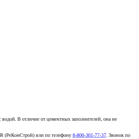
водой. В отличие от цементных заполнителей, она не
ER (РеКонСтрой) или по телефону
8-800-301-77-37
. Звонок по