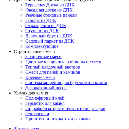
Террасная Доска из ДПК
Фасадная доска из ДПК
Реечные стеновые панели
Заборы из ДПК
Ограждения из ДПК
Ступени из ДПК
Лавочный брус из ДПК
Садовый паркет из ДПК
Комплектующие
Строительные смеси
Затирочные смеси
Цветные кладочные растворы и смеси
Теплый кладочный раствор
Смеси для печей и каминов
Клеевые смеси
Система мощения для брусчатки и камня
Декоративный песок
Химия для камня
Полиэфирный клей
Герметик для камня
Гидрофобизаторы и очистители фасадов
Очистители
Пропитки и покрытия для камня
Фотогалерея