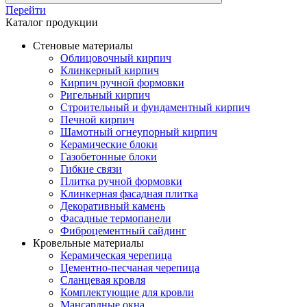
Перейти
Каталог продукции
Стеновые материалы
Облицовочный кирпич
Клинкерный кирпич
Кирпич ручной формовки
Ригельный кирпич
Строительный и фундаментный кирпич
Печной кирпич
Шамотный огнеупорный кирпич
Керамические блоки
Газобетонные блоки
Гибкие связи
Плитка ручной формовки
Клинкерная фасадная плитка
Декоративный камень
Фасадные термопанели
Фиброцементный сайдинг
Кровельные материалы
Керамическая черепица
Цементно-песчаная черепица
Сланцевая кровля
Комплектующие для кровли
Мансардные окна