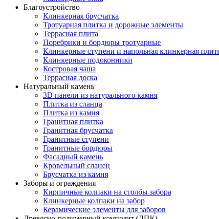
Благоустройство
Клинкерная брусчатка
Тротуарная плитка и дорожные элементы
Террасная плита
Поребрики и бордюры тротуарные
Клинкерные ступени и напольная клинкерная плит
Клинкерные подоконники
Костровая чаша
Террасная доска
Натуральный камень
3D панели из натурального камня
Плитка из сланца
Плитка из камня
Гранитная плитка
Гранитная брусчатка
Гранитные ступени
Гранитные бордюры
Фасадный камень
Кровельный сланец
Брусчатка из камня
Заборы и ограждения
Кирпичные колпаки на столбы забора
Клинкерные колпаки на забор
Керамические элементы для заборов
Древесно-полимерный композит (ДПК)