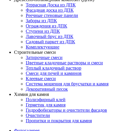
Террасная Доска из ДПК
Фасадная доска из ДПК
Реечные стеновые панели
Заборы из ДПК
Ограждения из ДПК
Ступени из ДПК
Лавочный брус из ДПК
Садовый паркет из ДПК
Комплектующие
Строительные смеси
Затирочные смеси
Цветные кладочные растворы и смеси
Теплый кладочный раствор
Смеси для печей и каминов
Клеевые смеси
Система мощения для брусчатки и камня
Декоративный песок
Химия для камня
Полиэфирный клей
Герметик для камня
Гидрофобизаторы и очистители фасадов
Очистители
Пропитки и покрытия для камня
Фотогалерея