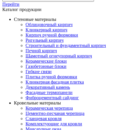
Перейти
Каталог продукции
Стеновые материалы
Облицовочный кирпич
Клинкерный кирпич
Кирпич ручной формовки
Ригельный кирпич
Строительный и фундаментный кирпич
Печной кирпич
Шамотный огнеупорный кирпич
Керамические блоки
Газобетонные блоки
Гибкие связи
Плитка ручной формовки
Клинкерная фасадная плитка
Декоративный камень
Фасадные термопанели
Фиброцементный сайдинг
Кровельные материалы
Керамическая черепица
Цементно-песчаная черепица
Сланцевая кровля
Комплектующие для кровли
Мансардные окна