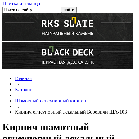
Плитка из сланца
Главная
→
Каталог
→
Шамотный огнеупорный кирпич
→
Кирпич огнеупорный лекальный Боровичи ША-103
Кирпич шамотный
огнеупорный лекальный