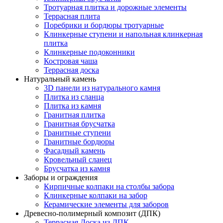
Тротуарная плитка и дорожные элементы
Террасная плита
Поребрики и бордюры тротуарные
Клинкерные ступени и напольная клинкерная
плитка
Клинкерные подоконники
Костровая чаша
Террасная доска
Натуральный камень
3D панели из натурального камня
Плитка из сланца
Плитка из камня
Гранитная плитка
Гранитная брусчатка
Гранитные ступени
Гранитные бордюры
Фасадный камень
Кровельный сланец
Брусчатка из камня
Заборы и ограждения
Кирпичные колпаки на столбы забора
Клинкерные колпаки на забор
Керамические элементы для заборов
Древесно-полимерный композит (ДПК)
Террасная Доска из ДПК