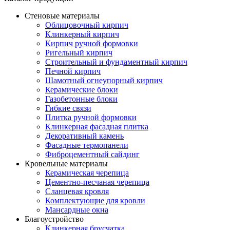
Стеновые материалы
Облицовочный кирпич
Клинкерный кирпич
Кирпич ручной формовки
Ригельный кирпич
Строительный и фундаментный кирпич
Печной кирпич
Шамотный огнеупорный кирпич
Керамические блоки
Газобетонные блоки
Гибкие связи
Плитка ручной формовки
Клинкерная фасадная плитка
Декоративный камень
Фасадные термопанели
Фиброцементный сайдинг
Кровельные материалы
Керамическая черепица
Цементно-песчаная черепица
Сланцевая кровля
Комплектующие для кровли
Мансардные окна
Благоустройство
Клинкерная брусчатка