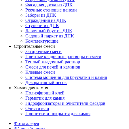
Фасадная доска из ДПК
Реечные стеновые панели
Заборы из ДПК
Ограждения из ДПК
Ступени из ДПК
Лавочный брус из ДПК
Садовый паркет из ДПК
Комплектующие
Строительные смеси
Затирочные смеси
Цветные кладочные растворы и смеси
Теплый кладочный раствор
Смеси для печей и каминов
Клеевые смеси
Система мощения для брусчатки и камня
Декоративный песок
Химия для камня
Полиэфирный клей
Герметик для камня
Гидрофобизаторы и очистители фасадов
Очистители
Пропитки и покрытия для камня
Фотогалерея
3D дизайн дома