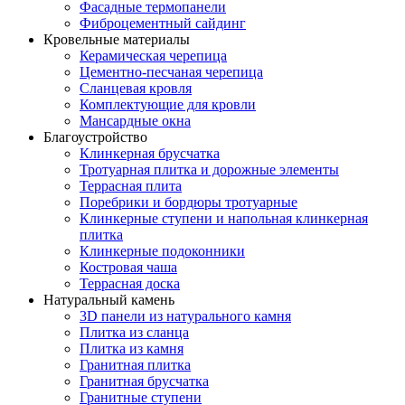
Фасадные термопанели
Фиброцементный сайдинг
Кровельные материалы
Керамическая черепица
Цементно-песчаная черепица
Сланцевая кровля
Комплектующие для кровли
Мансардные окна
Благоустройство
Клинкерная брусчатка
Тротуарная плитка и дорожные элементы
Террасная плита
Поребрики и бордюры тротуарные
Клинкерные ступени и напольная клинкерная
плитка
Клинкерные подоконники
Костровая чаша
Террасная доска
Натуральный камень
3D панели из натурального камня
Плитка из сланца
Плитка из камня
Гранитная плитка
Гранитная брусчатка
Гранитные ступени