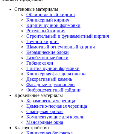
Стеновые материалы
Облицовочный кирпич
Клинкерный кирпич
Кирпич ручной формовки
Ригельный кирпич
Строительный и фундаментный кирпич
Печной кирпич
Шамотный огнеупорный кирпич
Керамические блоки
Газобетонные блоки
Гибкие связи
Плитка ручной формовки
Клинкерная фасадная плитка
Декоративный камень
Фасадные термопанели
Фиброцементный сайдинг
Кровельные материалы
Керамическая черепица
Цементно-песчаная черепица
Сланцевая кровля
Комплектующие для кровли
Мансардные окна
Благоустройство
Клинкерная брусчатка