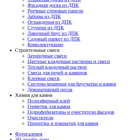
Фасадная доска из ДПК
Реечные стеновые панели
Заборы из ДПК
Ограждения из ДПК
Ступени из ДПК
Лавочный брус из ДПК
Садовый паркет из ДПК
Комплектующие
Строительные смеси
Затирочные смеси
Цветные кладочные растворы и смеси
Теплый кладочный раствор
Смеси для печей и каминов
Клеевые смеси
Система мощения для брусчатки и камня
Декоративный песок
Химия для камня
Полиэфирный клей
Герметик для камня
Гидрофобизаторы и очистители фасадов
Очистители
Пропитки и покрытия для камня
Фотогалерея
3D дизайн дома