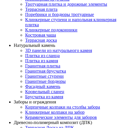
Тротуарная плитка и дорожные элементы
Террасная плита
Поребрики и бордюры тротуарные
Клинкерные ступени и напольная клинкерная
плитка
Клинкерные подоконники
Костровая чаша
Террасная доска
Натуральный камень
3D панели из натурального камня
Плитка из сланца
Плитка из камня
Гранитная плитка
Гранитная брусчатка
Гранитные ступени
Гранитные бордюры
Фасадный камень
Кровельный сланец
Брусчатка из камня
Заборы и ограждения
Кирпичные колпаки на столбы забора
Клинкерные колпаки на забор
Керамические элементы для заборов
Древесно-полимерный композит (ДПК)
Террасная Доска из ДПК