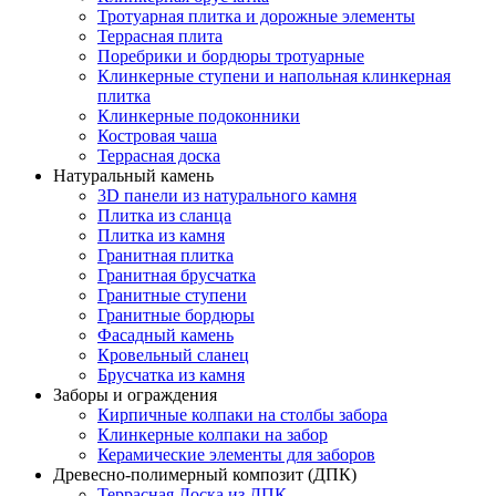
Тротуарная плитка и дорожные элементы
Террасная плита
Поребрики и бордюры тротуарные
Клинкерные ступени и напольная клинкерная
плитка
Клинкерные подоконники
Костровая чаша
Террасная доска
Натуральный камень
3D панели из натурального камня
Плитка из сланца
Плитка из камня
Гранитная плитка
Гранитная брусчатка
Гранитные ступени
Гранитные бордюры
Фасадный камень
Кровельный сланец
Брусчатка из камня
Заборы и ограждения
Кирпичные колпаки на столбы забора
Клинкерные колпаки на забор
Керамические элементы для заборов
Древесно-полимерный композит (ДПК)
Террасная Доска из ДПК