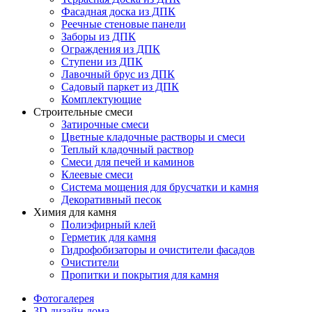
Фасадная доска из ДПК
Реечные стеновые панели
Заборы из ДПК
Ограждения из ДПК
Ступени из ДПК
Лавочный брус из ДПК
Садовый паркет из ДПК
Комплектующие
Строительные смеси
Затирочные смеси
Цветные кладочные растворы и смеси
Теплый кладочный раствор
Смеси для печей и каминов
Клеевые смеси
Система мощения для брусчатки и камня
Декоративный песок
Химия для камня
Полиэфирный клей
Герметик для камня
Гидрофобизаторы и очистители фасадов
Очистители
Пропитки и покрытия для камня
Фотогалерея
3D дизайн дома