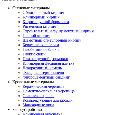
Стеновые материалы
Облицовочный кирпич
Клинкерный кирпич
Кирпич ручной формовки
Ригельный кирпич
Строительный и фундаментный кирпич
Печной кирпич
Шамотный огнеупорный кирпич
Керамические блоки
Газобетонные блоки
Гибкие связи
Плитка ручной формовки
Клинкерная фасадная плитка
Декоративный камень
Фасадные термопанели
Фиброцементный сайдинг
Кровельные материалы
Керамическая черепица
Цементно-песчаная черепица
Сланцевая кровля
Комплектующие для кровли
Мансардные окна
Благоустройство
Клинкерная брусчатка