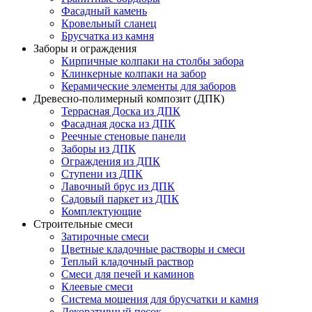
Фасадный камень
Кровельный сланец
Брусчатка из камня
Заборы и ограждения
Кирпичные колпаки на столбы забора
Клинкерные колпаки на забор
Керамические элементы для заборов
Древесно-полимерный композит (ДПК)
Террасная Доска из ДПК
Фасадная доска из ДПК
Реечные стеновые панели
Заборы из ДПК
Ограждения из ДПК
Ступени из ДПК
Лавочный брус из ДПК
Садовый паркет из ДПК
Комплектующие
Строительные смеси
Затирочные смеси
Цветные кладочные растворы и смеси
Теплый кладочный раствор
Смеси для печей и каминов
Клеевые смеси
Система мощения для брусчатки и камня
Декоративный песок