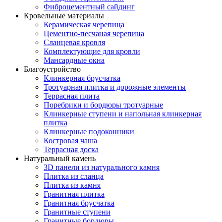
Фиброцементный сайдинг
Кровельные материалы
Керамическая черепица
Цементно-песчаная черепица
Сланцевая кровля
Комплектующие для кровли
Мансардные окна
Благоустройство
Клинкерная брусчатка
Тротуарная плитка и дорожные элементы
Террасная плита
Поребрики и бордюры тротуарные
Клинкерные ступени и напольная клинкерная
плитка
Клинкерные подоконники
Костровая чаша
Террасная доска
Натуральный камень
3D панели из натурального камня
Плитка из сланца
Плитка из камня
Гранитная плитка
Гранитная брусчатка
Гранитные ступени
Гранитные бордюры