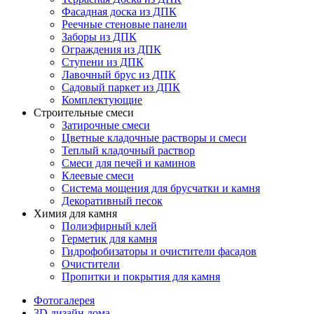
Фасадная доска из ДПК
Реечные стеновые панели
Заборы из ДПК
Ограждения из ДПК
Ступени из ДПК
Лавочный брус из ДПК
Садовый паркет из ДПК
Комплектующие
Строительные смеси
Затирочные смеси
Цветные кладочные растворы и смеси
Теплый кладочный раствор
Смеси для печей и каминов
Клеевые смеси
Система мощения для брусчатки и камня
Декоративный песок
Химия для камня
Полиэфирный клей
Герметик для камня
Гидрофобизаторы и очистители фасадов
Очистители
Пропитки и покрытия для камня
Фотогалерея
3D дизайн дома