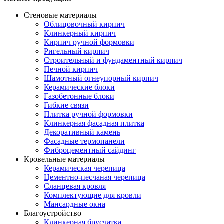
Стеновые материалы
Облицовочный кирпич
Клинкерный кирпич
Кирпич ручной формовки
Ригельный кирпич
Строительный и фундаментный кирпич
Печной кирпич
Шамотный огнеупорный кирпич
Керамические блоки
Газобетонные блоки
Гибкие связи
Плитка ручной формовки
Клинкерная фасадная плитка
Декоративный камень
Фасадные термопанели
Фиброцементный сайдинг
Кровельные материалы
Керамическая черепица
Цементно-песчаная черепица
Сланцевая кровля
Комплектующие для кровли
Мансардные окна
Благоустройство
Клинкерная брусчатка