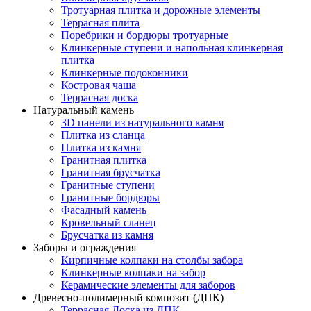
Тротуарная плитка и дорожные элементы
Террасная плита
Поребрики и бордюры тротуарные
Клинкерные ступени и напольная клинкерная
плитка
Клинкерные подоконники
Костровая чаша
Террасная доска
Натуральный камень
3D панели из натурального камня
Плитка из сланца
Плитка из камня
Гранитная плитка
Гранитная брусчатка
Гранитные ступени
Гранитные бордюры
Фасадный камень
Кровельный сланец
Брусчатка из камня
Заборы и ограждения
Кирпичные колпаки на столбы забора
Клинкерные колпаки на забор
Керамические элементы для заборов
Древесно-полимерный композит (ДПК)
Террасная Доска из ДПК