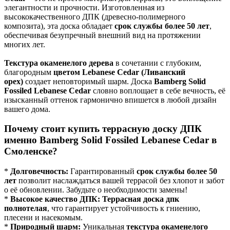
элегантности и прочности. Изготовленная из
высококачественного ДПК (древесно-полимерного
композита), эта доска обладает
срок службы более 50 лет
,
обеспечивая безупречный внешний вид на протяжении
многих лет.
Текстура окаменелого дерева
в сочетании с глубоким,
благородным
цветом Lebanese Cedar (Ливанский
орех)
создает неповторимый шарм. Доска
Bamberg Solid
Fossiled Lebanese Cedar
словно воплощает в себе вечность, её
изысканный оттенок гармонично впишется в любой дизайн
вашего дома.
Почему стоит купить террасную доску ДПК
именно Bamberg Solid Fossiled Lebanese Cedar в
Смоленске?
*
Долговечность:
Гарантированный
срок службы более 50
лет
позволит наслаждаться вашей террасой без хлопот и забот
о её обновлении. Забудьте о необходимости замены!
*
Высокое качество ДПК:
Террасная доска дпк
полнотелая
, что гарантирует устойчивость к гниению,
плесени и насекомым.
*
Природный шарм:
Уникальная
текстура окаменелого