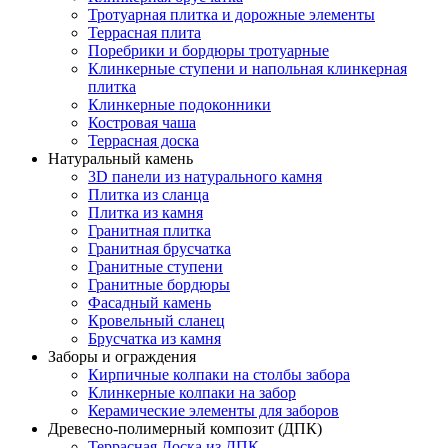
Тротуарная плитка и дорожные элементы
Террасная плита
Поребрики и бордюры тротуарные
Клинкерные ступени и напольная клинкерная
плитка
Клинкерные подоконники
Костровая чаша
Террасная доска
Натуральный камень
3D панели из натурального камня
Плитка из сланца
Плитка из камня
Гранитная плитка
Гранитная брусчатка
Гранитные ступени
Гранитные бордюры
Фасадный камень
Кровельный сланец
Брусчатка из камня
Заборы и ограждения
Кирпичные колпаки на столбы забора
Клинкерные колпаки на забор
Керамические элементы для заборов
Древесно-полимерный композит (ДПК)
Террасная Доска из ДПК