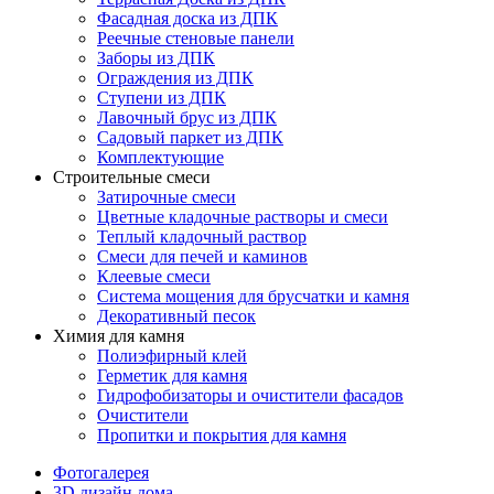
Фасадная доска из ДПК
Реечные стеновые панели
Заборы из ДПК
Ограждения из ДПК
Ступени из ДПК
Лавочный брус из ДПК
Садовый паркет из ДПК
Комплектующие
Строительные смеси
Затирочные смеси
Цветные кладочные растворы и смеси
Теплый кладочный раствор
Смеси для печей и каминов
Клеевые смеси
Система мощения для брусчатки и камня
Декоративный песок
Химия для камня
Полиэфирный клей
Герметик для камня
Гидрофобизаторы и очистители фасадов
Очистители
Пропитки и покрытия для камня
Фотогалерея
3D дизайн дома