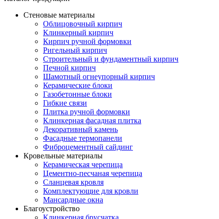
Стеновые материалы
Облицовочный кирпич
Клинкерный кирпич
Кирпич ручной формовки
Ригельный кирпич
Строительный и фундаментный кирпич
Печной кирпич
Шамотный огнеупорный кирпич
Керамические блоки
Газобетонные блоки
Гибкие связи
Плитка ручной формовки
Клинкерная фасадная плитка
Декоративный камень
Фасадные термопанели
Фиброцементный сайдинг
Кровельные материалы
Керамическая черепица
Цементно-песчаная черепица
Сланцевая кровля
Комплектующие для кровли
Мансардные окна
Благоустройство
Клинкерная брусчатка