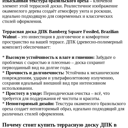
Изысканная текстура бразильского ореха
– ключевой
элемент этой террасной доски. Реалистичное изображение
окаменелого дерева создаёт атмосферу уюта и роскоши,
идеально подходящую для современных и классических
стилей оформления.
Террасная доска ДПК Bamberg Square Fossiled, Brazilian
Walnut
– это инвестиция в долговечное и комфортное
пространство на вашей террасе. ДПК (древесно-полимерный
композит) обеспечивает:
*
Высокую устойчивость к влаге и гниению:
Забудьте о
проблемах с сыростью и плесенью – доска сохранит
первозданный вид на долгие годы.
*
Прочность и долговечность:
Устойчива к механическим
повреждениям, ударам и ультрафиолетовому излучению,
сохраняя идеальный внешний вид при интенсивном
использовании.
*
Простоту в уходе:
Периодическая очистка – всё, что
требуется для поддержания её чистоты и красоты.
*
Неповторимый дизайн:
Текстура окаменелого бразильского
ореха создает неповторимый образ, идеально подходящий для
различных стилей оформления.
Почему стоит купить террасную доску ДПК в