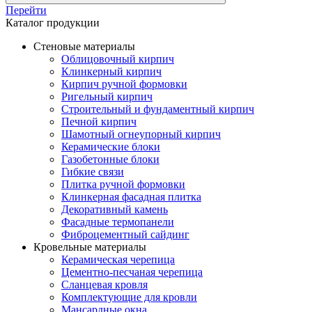
Перейти
Каталог продукции
Стеновые материалы
Облицовочный кирпич
Клинкерный кирпич
Кирпич ручной формовки
Ригельный кирпич
Строительный и фундаментный кирпич
Печной кирпич
Шамотный огнеупорный кирпич
Керамические блоки
Газобетонные блоки
Гибкие связи
Плитка ручной формовки
Клинкерная фасадная плитка
Декоративный камень
Фасадные термопанели
Фиброцементный сайдинг
Кровельные материалы
Керамическая черепица
Цементно-песчаная черепица
Сланцевая кровля
Комплектующие для кровли
Мансардные окна