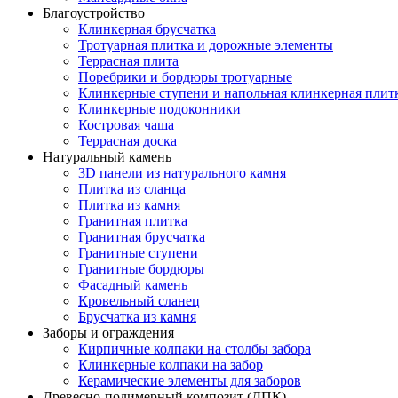
Благоустройство
Клинкерная брусчатка
Тротуарная плитка и дорожные элементы
Террасная плита
Поребрики и бордюры тротуарные
Клинкерные ступени и напольная клинкерная плит
Клинкерные подоконники
Костровая чаша
Террасная доска
Натуральный камень
3D панели из натурального камня
Плитка из сланца
Плитка из камня
Гранитная плитка
Гранитная брусчатка
Гранитные ступени
Гранитные бордюры
Фасадный камень
Кровельный сланец
Брусчатка из камня
Заборы и ограждения
Кирпичные колпаки на столбы забора
Клинкерные колпаки на забор
Керамические элементы для заборов
Древесно-полимерный композит (ДПК)