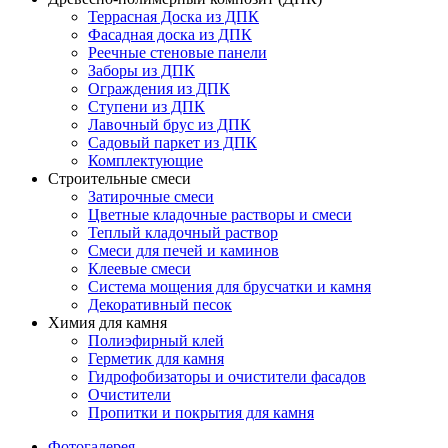
Террасная Доска из ДПК
Фасадная доска из ДПК
Реечные стеновые панели
Заборы из ДПК
Ограждения из ДПК
Ступени из ДПК
Лавочный брус из ДПК
Садовый паркет из ДПК
Комплектующие
Строительные смеси
Затирочные смеси
Цветные кладочные растворы и смеси
Теплый кладочный раствор
Смеси для печей и каминов
Клеевые смеси
Система мощения для брусчатки и камня
Декоративный песок
Химия для камня
Полиэфирный клей
Герметик для камня
Гидрофобизаторы и очистители фасадов
Очистители
Пропитки и покрытия для камня
Фотогалерея