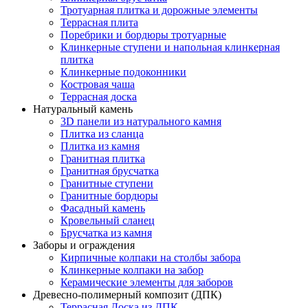
Тротуарная плитка и дорожные элементы
Террасная плита
Поребрики и бордюры тротуарные
Клинкерные ступени и напольная клинкерная
плитка
Клинкерные подоконники
Костровая чаша
Террасная доска
Натуральный камень
3D панели из натурального камня
Плитка из сланца
Плитка из камня
Гранитная плитка
Гранитная брусчатка
Гранитные ступени
Гранитные бордюры
Фасадный камень
Кровельный сланец
Брусчатка из камня
Заборы и ограждения
Кирпичные колпаки на столбы забора
Клинкерные колпаки на забор
Керамические элементы для заборов
Древесно-полимерный композит (ДПК)
Террасная Доска из ДПК