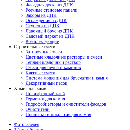
Фасадная доска из ДПК
Реечные стеновые панели
Заборы из ДПК
Ограждения из ДПК
Ступени из ДПК
Лавочный брус из ДПК
Садовый паркет из ДПК
Комплектующие
Строительные смеси
Затирочные смеси
Цветные кладочные растворы и смеси
Теплый кладочный раствор
Смеси для печей и каминов
Клеевые смеси
Система мощения для брусчатки и камня
Декоративный песок
Химия для камня
Полиэфирный клей
Герметик для камня
Гидрофобизаторы и очистители фасадов
Очистители
Пропитки и покрытия для камня
Фотогалерея
3D дизайн дома