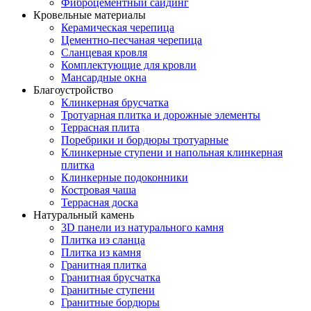
Фиброцементный сайдинг
Кровельные материалы
Керамическая черепица
Цементно-песчаная черепица
Сланцевая кровля
Комплектующие для кровли
Мансардные окна
Благоустройство
Клинкерная брусчатка
Тротуарная плитка и дорожные элементы
Террасная плита
Поребрики и бордюры тротуарные
Клинкерные ступени и напольная клинкерная
плитка
Клинкерные подоконники
Костровая чаша
Террасная доска
Натуральный камень
3D панели из натурального камня
Плитка из сланца
Плитка из камня
Гранитная плитка
Гранитная брусчатка
Гранитные ступени
Гранитные бордюры