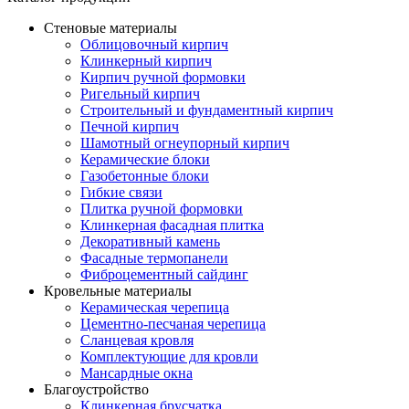
Стеновые материалы
Облицовочный кирпич
Клинкерный кирпич
Кирпич ручной формовки
Ригельный кирпич
Строительный и фундаментный кирпич
Печной кирпич
Шамотный огнеупорный кирпич
Керамические блоки
Газобетонные блоки
Гибкие связи
Плитка ручной формовки
Клинкерная фасадная плитка
Декоративный камень
Фасадные термопанели
Фиброцементный сайдинг
Кровельные материалы
Керамическая черепица
Цементно-песчаная черепица
Сланцевая кровля
Комплектующие для кровли
Мансардные окна
Благоустройство
Клинкерная брусчатка