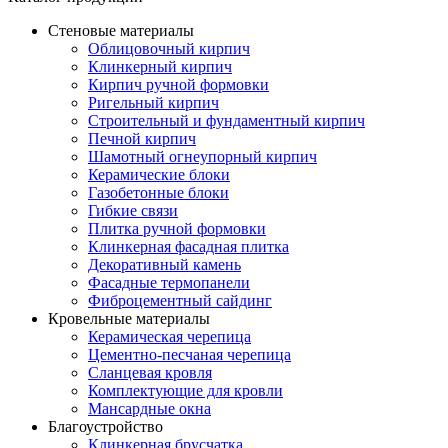
Стеновые материалы
Облицовочный кирпич
Клинкерный кирпич
Кирпич ручной формовки
Ригельный кирпич
Строительный и фундаментный кирпич
Печной кирпич
Шамотный огнеупорный кирпич
Керамические блоки
Газобетонные блоки
Гибкие связи
Плитка ручной формовки
Клинкерная фасадная плитка
Декоративный камень
Фасадные термопанели
Фиброцементный сайдинг
Кровельные материалы
Керамическая черепица
Цементно-песчаная черепица
Сланцевая кровля
Комплектующие для кровли
Мансардные окна
Благоустройство
Клинкерная брусчатка