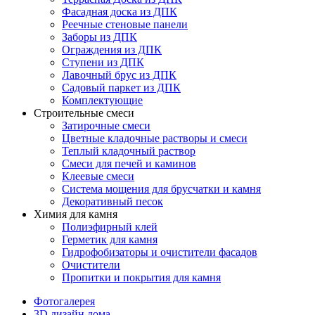
Фасадная доска из ДПК
Реечные стеновые панели
Заборы из ДПК
Ограждения из ДПК
Ступени из ДПК
Лавочный брус из ДПК
Садовый паркет из ДПК
Комплектующие
Строительные смеси
Затирочные смеси
Цветные кладочные растворы и смеси
Теплый кладочный раствор
Смеси для печей и каминов
Клеевые смеси
Система мощения для брусчатки и камня
Декоративный песок
Химия для камня
Полиэфирный клей
Герметик для камня
Гидрофобизаторы и очистители фасадов
Очистители
Пропитки и покрытия для камня
Фотогалерея
3D дизайн дома