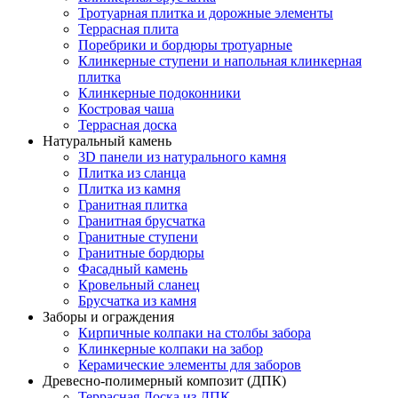
Тротуарная плитка и дорожные элементы
Террасная плита
Поребрики и бордюры тротуарные
Клинкерные ступени и напольная клинкерная
плитка
Клинкерные подоконники
Костровая чаша
Террасная доска
Натуральный камень
3D панели из натурального камня
Плитка из сланца
Плитка из камня
Гранитная плитка
Гранитная брусчатка
Гранитные ступени
Гранитные бордюры
Фасадный камень
Кровельный сланец
Брусчатка из камня
Заборы и ограждения
Кирпичные колпаки на столбы забора
Клинкерные колпаки на забор
Керамические элементы для заборов
Древесно-полимерный композит (ДПК)
Террасная Доска из ДПК