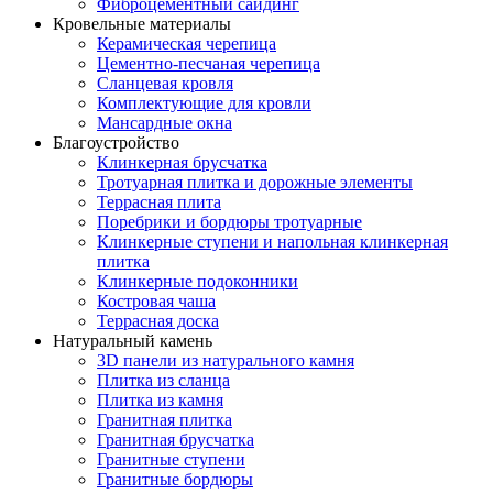
Фиброцементный сайдинг
Кровельные материалы
Керамическая черепица
Цементно-песчаная черепица
Сланцевая кровля
Комплектующие для кровли
Мансардные окна
Благоустройство
Клинкерная брусчатка
Тротуарная плитка и дорожные элементы
Террасная плита
Поребрики и бордюры тротуарные
Клинкерные ступени и напольная клинкерная
плитка
Клинкерные подоконники
Костровая чаша
Террасная доска
Натуральный камень
3D панели из натурального камня
Плитка из сланца
Плитка из камня
Гранитная плитка
Гранитная брусчатка
Гранитные ступени
Гранитные бордюры