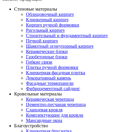
Стеновые материалы
Облицовочный кирпич
Клинкерный кирпич
Кирпич ручной формовки
Ригельный кирпич
Строительный и фундаментный кирпич
Печной кирпич
Шамотный огнеупорный кирпич
Керамические блоки
Газобетонные блоки
Гибкие связи
Плитка ручной формовки
Клинкерная фасадная плитка
Декоративный камень
Фасадные термопанели
Фиброцементный сайдинг
Кровельные материалы
Керамическая черепица
Цементно-песчаная черепица
Сланцевая кровля
Комплектующие для кровли
Мансардные окна
Благоустройство
Клинкерная брусчатка