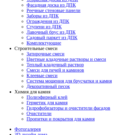
Фасадная доска из ДПК
Реечные стеновые панели
Заборы из ДПК
Ограждения из ДПК
Ступени из ДПК
Лавочный брус из ДПК
Садовый паркет из ДПК
Комплектующие
Строительные смеси
Затирочные смеси
Цветные кладочные растворы и смеси
Теплый кладочный раствор
Смеси для печей и каминов
Клеевые смеси
Система мощения для брусчатки и камня
Декоративный песок
Химия для камня
Полиэфирный клей
Герметик для камня
Гидрофобизаторы и очистители фасадов
Очистители
Пропитки и покрытия для камня
Фотогалерея
3D дизайн дома