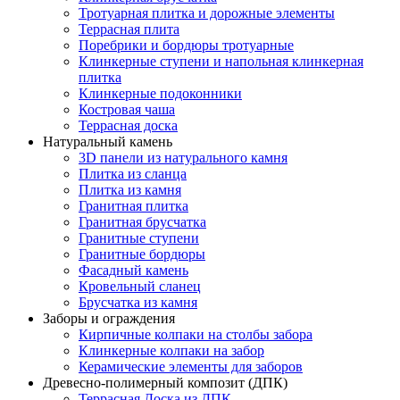
Тротуарная плитка и дорожные элементы
Террасная плита
Поребрики и бордюры тротуарные
Клинкерные ступени и напольная клинкерная
плитка
Клинкерные подоконники
Костровая чаша
Террасная доска
Натуральный камень
3D панели из натурального камня
Плитка из сланца
Плитка из камня
Гранитная плитка
Гранитная брусчатка
Гранитные ступени
Гранитные бордюры
Фасадный камень
Кровельный сланец
Брусчатка из камня
Заборы и ограждения
Кирпичные колпаки на столбы забора
Клинкерные колпаки на забор
Керамические элементы для заборов
Древесно-полимерный композит (ДПК)
Террасная Доска из ДПК