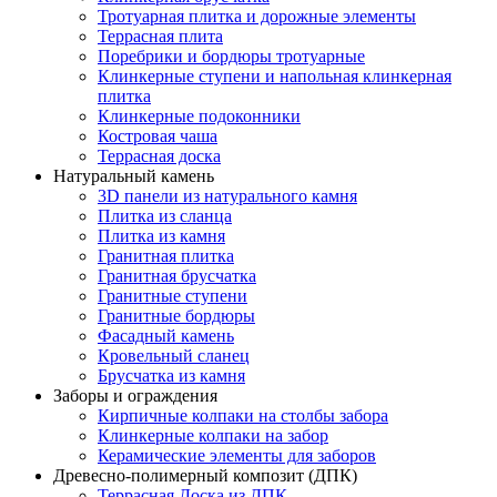
Тротуарная плитка и дорожные элементы
Террасная плита
Поребрики и бордюры тротуарные
Клинкерные ступени и напольная клинкерная
плитка
Клинкерные подоконники
Костровая чаша
Террасная доска
Натуральный камень
3D панели из натурального камня
Плитка из сланца
Плитка из камня
Гранитная плитка
Гранитная брусчатка
Гранитные ступени
Гранитные бордюры
Фасадный камень
Кровельный сланец
Брусчатка из камня
Заборы и ограждения
Кирпичные колпаки на столбы забора
Клинкерные колпаки на забор
Керамические элементы для заборов
Древесно-полимерный композит (ДПК)
Террасная Доска из ДПК