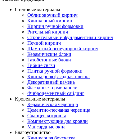
Стеновые материалы
Облицовочный кирпич
Клинкерный кирпич
Кирпич ручной формовки
Ригельный кирпич
Строительный и фундаментный кирпич
Печной кирпич
Шамотный огнеупорный кирпич
Керамические блоки
Газобетонные блоки
Гибкие связи
Плитка ручной формовки
Клинкерная фасадная плитка
Декоративный камень
Фасадные термопанели
Фиброцементный сайдинг
Кровельные материалы
Керамическая черепица
Цементно-песчаная черепица
Сланцевая кровля
Комплектующие для кровли
Мансардные окна
Благоустройство
Клинкерная брусчатка