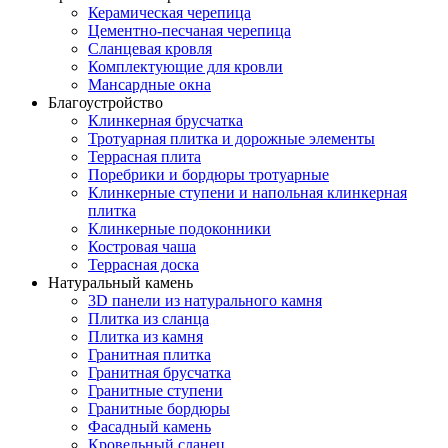
Керамическая черепица
Цементно-песчаная черепица
Сланцевая кровля
Комплектующие для кровли
Мансардные окна
Благоустройство
Клинкерная брусчатка
Тротуарная плитка и дорожные элементы
Террасная плита
Поребрики и бордюры тротуарные
Клинкерные ступени и напольная клинкерная
плитка
Клинкерные подоконники
Костровая чаша
Террасная доска
Натуральный камень
3D панели из натурального камня
Плитка из сланца
Плитка из камня
Гранитная плитка
Гранитная брусчатка
Гранитные ступени
Гранитные бордюры
Фасадный камень
Кровельный сланец