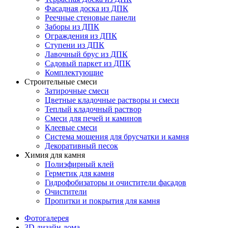
Фасадная доска из ДПК
Реечные стеновые панели
Заборы из ДПК
Ограждения из ДПК
Ступени из ДПК
Лавочный брус из ДПК
Садовый паркет из ДПК
Комплектующие
Строительные смеси
Затирочные смеси
Цветные кладочные растворы и смеси
Теплый кладочный раствор
Смеси для печей и каминов
Клеевые смеси
Система мощения для брусчатки и камня
Декоративный песок
Химия для камня
Полиэфирный клей
Герметик для камня
Гидрофобизаторы и очистители фасадов
Очистители
Пропитки и покрытия для камня
Фотогалерея
3D дизайн дома