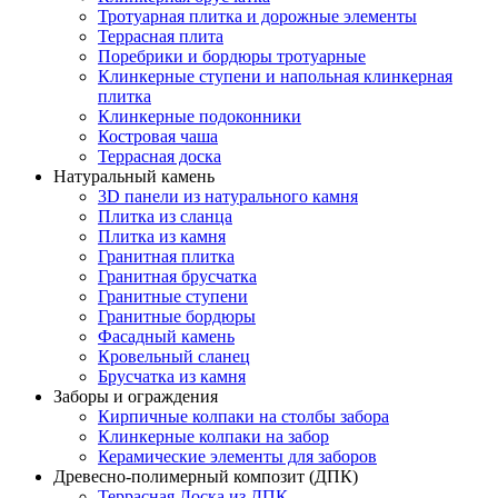
Тротуарная плитка и дорожные элементы
Террасная плита
Поребрики и бордюры тротуарные
Клинкерные ступени и напольная клинкерная
плитка
Клинкерные подоконники
Костровая чаша
Террасная доска
Натуральный камень
3D панели из натурального камня
Плитка из сланца
Плитка из камня
Гранитная плитка
Гранитная брусчатка
Гранитные ступени
Гранитные бордюры
Фасадный камень
Кровельный сланец
Брусчатка из камня
Заборы и ограждения
Кирпичные колпаки на столбы забора
Клинкерные колпаки на забор
Керамические элементы для заборов
Древесно-полимерный композит (ДПК)
Террасная Доска из ДПК