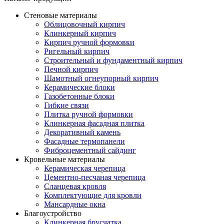
Стеновые материалы
Облицовочный кирпич
Клинкерный кирпич
Кирпич ручной формовки
Ригельный кирпич
Строительный и фундаментный кирпич
Печной кирпич
Шамотный огнеупорный кирпич
Керамические блоки
Газобетонные блоки
Гибкие связи
Плитка ручной формовки
Клинкерная фасадная плитка
Декоративный камень
Фасадные термопанели
Фиброцементный сайдинг
Кровельные материалы
Керамическая черепица
Цементно-песчаная черепица
Сланцевая кровля
Комплектующие для кровли
Мансардные окна
Благоустройство
Клинкерная брусчатка