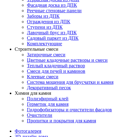
Фасадная доска из ДПК
Реечные стеновые панели
Заборы из ДПК
Ограждения из ДПК
Ступени из ДПК
Лавочный брус из ДПК
Садовый паркет из ДПК
Комплектующие
Строительные смеси
Затирочные смеси
Цветные кладочные растворы и смеси
Теплый кладочный раствор
Смеси для печей и каминов
Клеевые смеси
Система мощения для брусчатки и камня
Декоративный песок
Химия для камня
Полиэфирный клей
Герметик для камня
Гидрофобизаторы и очистители фасадов
Очистители
Пропитки и покрытия для камня
Фотогалерея
3D дизайн дома