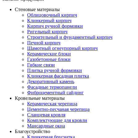
Стеновые материалы
Облицовочный кирпич
Клинкерный кирпич
Кирпич ручной формовки
Ригельный кирпич
Строительный и фундаментный кирпич
Печной кирпич
Шамотный огнеупорный кирпич
Керамические блоки
Газобетонные блоки
Гибкие связи
Плитка ручной формовки
Клинкерная фасадная плитка
Декоративный камень
Фасадные термопанели
Фиброцементный сайдинг
Кровельные материалы
Керамическая черепица
Цементно-песчаная черепица
Сланцевая кровля
Комплектующие для кровли
Мансардные окна
Благоустройство
Клинкерная брусчатка