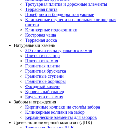
Тротуарная плитка и дорожные элементы
Террасная плита
Поребрики и бордюры тротуарные
Клинкерные ступени и напольная клинкерная
плитка
Клинкерные подоконники
Костровая чаша
Террасная доска
Натуральный камень
3D панели из натурального камня
Плитка из сланца
Плитка из камня
Гранитная плитка
Гранитная брусчатка
Гранитные ступени
Гранитные бордюры
Фасадный камень
Кровельный сланец
Брусчатка из камня
Заборы и ограждения
Кирпичные колпаки на столбы забора
Клинкерные колпаки на забор
Керамические элементы для заборов
Древесно-полимерный композит (ДПК)
Террасная Доска из ДПК