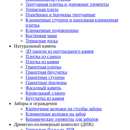
Тротуарная плитка и дорожные элементы
Террасная плита
Поребрики и бордюры тротуарные
Клинкерные ступени и напольная клинкерная
плитка
Клинкерные подоконники
Костровая чаша
Террасная доска
Натуральный камень
3D панели из натурального камня
Плитка из сланца
Плитка из камня
Гранитная плитка
Гранитная брусчатка
Гранитные ступени
Гранитные бордюры
Фасадный камень
Кровельный сланец
Брусчатка из камня
Заборы и ограждения
Кирпичные колпаки на столбы забора
Клинкерные колпаки на забор
Керамические элементы для заборов
Древесно-полимерный композит (ДПК)
Террасная Доска из ДПК