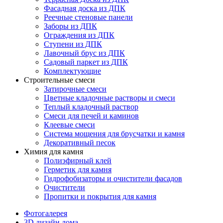
Фасадная доска из ДПК
Реечные стеновые панели
Заборы из ДПК
Ограждения из ДПК
Ступени из ДПК
Лавочный брус из ДПК
Садовый паркет из ДПК
Комплектующие
Строительные смеси
Затирочные смеси
Цветные кладочные растворы и смеси
Теплый кладочный раствор
Смеси для печей и каминов
Клеевые смеси
Система мощения для брусчатки и камня
Декоративный песок
Химия для камня
Полиэфирный клей
Герметик для камня
Гидрофобизаторы и очистители фасадов
Очистители
Пропитки и покрытия для камня
Фотогалерея
3D дизайн дома