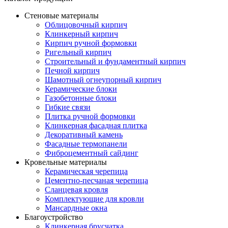
Стеновые материалы
Облицовочный кирпич
Клинкерный кирпич
Кирпич ручной формовки
Ригельный кирпич
Строительный и фундаментный кирпич
Печной кирпич
Шамотный огнеупорный кирпич
Керамические блоки
Газобетонные блоки
Гибкие связи
Плитка ручной формовки
Клинкерная фасадная плитка
Декоративный камень
Фасадные термопанели
Фиброцементный сайдинг
Кровельные материалы
Керамическая черепица
Цементно-песчаная черепица
Сланцевая кровля
Комплектующие для кровли
Мансардные окна
Благоустройство
Клинкерная брусчатка