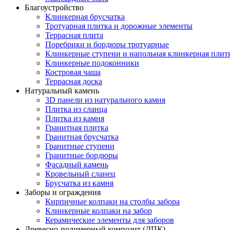
Благоустройство
Клинкерная брусчатка
Тротуарная плитка и дорожные элементы
Террасная плита
Поребрики и бордюры тротуарные
Клинкерные ступени и напольная клинкерная плит
Клинкерные подоконники
Костровая чаша
Террасная доска
Натуральный камень
3D панели из натурального камня
Плитка из сланца
Плитка из камня
Гранитная плитка
Гранитная брусчатка
Гранитные ступени
Гранитные бордюры
Фасадный камень
Кровельный сланец
Брусчатка из камня
Заборы и ограждения
Кирпичные колпаки на столбы забора
Клинкерные колпаки на забор
Керамические элементы для заборов
Древесно-полимерный композит (ДПК)