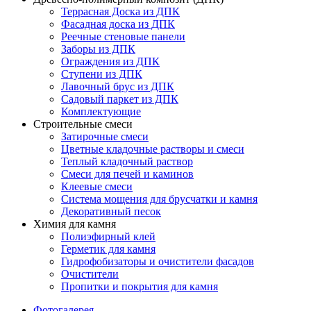
Террасная Доска из ДПК
Фасадная доска из ДПК
Реечные стеновые панели
Заборы из ДПК
Ограждения из ДПК
Ступени из ДПК
Лавочный брус из ДПК
Садовый паркет из ДПК
Комплектующие
Строительные смеси
Затирочные смеси
Цветные кладочные растворы и смеси
Теплый кладочный раствор
Смеси для печей и каминов
Клеевые смеси
Система мощения для брусчатки и камня
Декоративный песок
Химия для камня
Полиэфирный клей
Герметик для камня
Гидрофобизаторы и очистители фасадов
Очистители
Пропитки и покрытия для камня
Фотогалерея