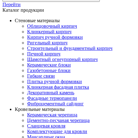
Перейти
Каталог продукции
Стеновые материалы
Облицовочный кирпич
Клинкерный кирпич
Кирпич ручной формовки
Ригельный кирпич
Строительный и фундаментный кирпич
Печной кирпич
Шамотный огнеупорный кирпич
Керамические блоки
Газобетонные блоки
Гибкие связи
Плитка ручной формовки
Клинкерная фасадная плитка
Декоративный камень
Фасадные термопанели
Фиброцементный сайдинг
Кровельные материалы
Керамическая черепица
Цементно-песчаная черепица
Сланцевая кровля
Комплектующие для кровли
Мансардные окна