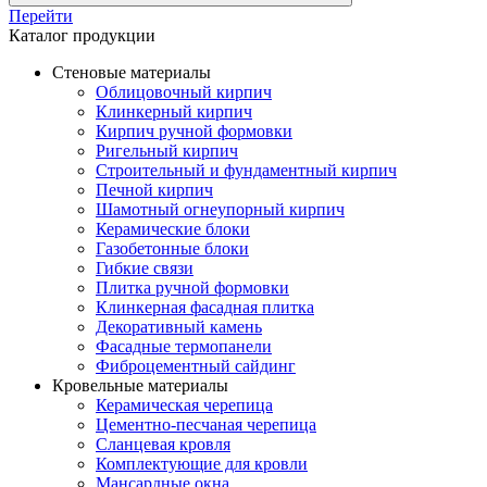
Перейти
Каталог продукции
Стеновые материалы
Облицовочный кирпич
Клинкерный кирпич
Кирпич ручной формовки
Ригельный кирпич
Строительный и фундаментный кирпич
Печной кирпич
Шамотный огнеупорный кирпич
Керамические блоки
Газобетонные блоки
Гибкие связи
Плитка ручной формовки
Клинкерная фасадная плитка
Декоративный камень
Фасадные термопанели
Фиброцементный сайдинг
Кровельные материалы
Керамическая черепица
Цементно-песчаная черепица
Сланцевая кровля
Комплектующие для кровли
Мансардные окна