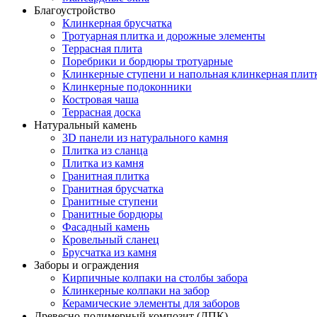
Благоустройство
Клинкерная брусчатка
Тротуарная плитка и дорожные элементы
Террасная плита
Поребрики и бордюры тротуарные
Клинкерные ступени и напольная клинкерная плит
Клинкерные подоконники
Костровая чаша
Террасная доска
Натуральный камень
3D панели из натурального камня
Плитка из сланца
Плитка из камня
Гранитная плитка
Гранитная брусчатка
Гранитные ступени
Гранитные бордюры
Фасадный камень
Кровельный сланец
Брусчатка из камня
Заборы и ограждения
Кирпичные колпаки на столбы забора
Клинкерные колпаки на забор
Керамические элементы для заборов
Древесно-полимерный композит (ДПК)