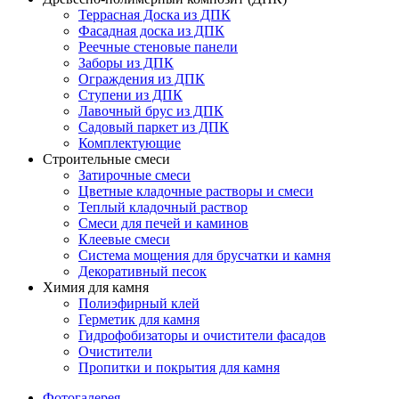
Террасная Доска из ДПК
Фасадная доска из ДПК
Реечные стеновые панели
Заборы из ДПК
Ограждения из ДПК
Ступени из ДПК
Лавочный брус из ДПК
Садовый паркет из ДПК
Комплектующие
Строительные смеси
Затирочные смеси
Цветные кладочные растворы и смеси
Теплый кладочный раствор
Смеси для печей и каминов
Клеевые смеси
Система мощения для брусчатки и камня
Декоративный песок
Химия для камня
Полиэфирный клей
Герметик для камня
Гидрофобизаторы и очистители фасадов
Очистители
Пропитки и покрытия для камня
Фотогалерея