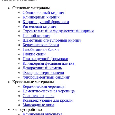
Стеновые материалы
Облицовочный кирпич
Клинкерный кирпич
Кирпич ручной формовки
Ригельный кирпич
Строительный и фундаментный кирпич
Печной кирпич
Шамотный огнеупорный кирпич
Керамические блоки
Газобетонные блоки
Гибкие связи
Плитка ручной формовки
Клинкерная фасадная плитка
Декоративный камень
Фасадные термопанели
Фиброцементный сайдинг
Кровельные материалы
Керамическая черепица
Цементно-песчаная черепица
Сланцевая кровля
Комплектующие для кровли
Мансардные окна
Благоустройство
Клинкерная брусчатка