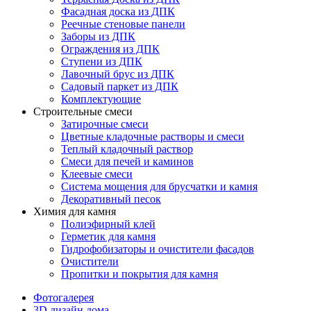
Фасадная доска из ДПК
Реечные стеновые панели
Заборы из ДПК
Ограждения из ДПК
Ступени из ДПК
Лавочный брус из ДПК
Садовый паркет из ДПК
Комплектующие
Строительные смеси
Затирочные смеси
Цветные кладочные растворы и смеси
Теплый кладочный раствор
Смеси для печей и каминов
Клеевые смеси
Система мощения для брусчатки и камня
Декоративный песок
Химия для камня
Полиэфирный клей
Герметик для камня
Гидрофобизаторы и очистители фасадов
Очистители
Пропитки и покрытия для камня
Фотогалерея
3D дизайн дома