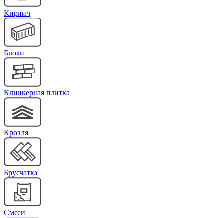
Кирпич
Блоки
Клинкерная плитка
Кровля
Брусчатка
Cмеси