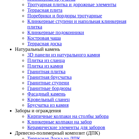
Тротуарная плитка и дорожные элементы
Террасная плита
Поребрики и бордюры тротуарные
Клинкерные ступени и напольная клинкерная
плитка
Клинкерные подоконники
Костровая чаша
Террасная доска
Натуральный камень
3D панели из натурального камня
Плитка из сланца
Плитка из камня
Гранитная плитка
Гранитная брусчатка
Гранитные ступени
Гранитные бордюры
Фасадный камень
Кровельный сланец
Брусчатка из камня
Заборы и ограждения
Кирпичные колпаки на столбы забора
Клинкерные колпаки на забор
Керамические элементы для заборов
Древесно-полимерный композит (ДПК)
Террасная Доска из ДПК