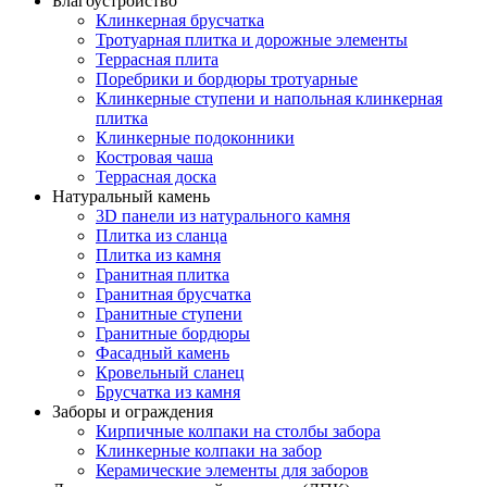
Благоустройство
Клинкерная брусчатка
Тротуарная плитка и дорожные элементы
Террасная плита
Поребрики и бордюры тротуарные
Клинкерные ступени и напольная клинкерная
плитка
Клинкерные подоконники
Костровая чаша
Террасная доска
Натуральный камень
3D панели из натурального камня
Плитка из сланца
Плитка из камня
Гранитная плитка
Гранитная брусчатка
Гранитные ступени
Гранитные бордюры
Фасадный камень
Кровельный сланец
Брусчатка из камня
Заборы и ограждения
Кирпичные колпаки на столбы забора
Клинкерные колпаки на забор
Керамические элементы для заборов